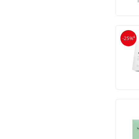
4
-25%