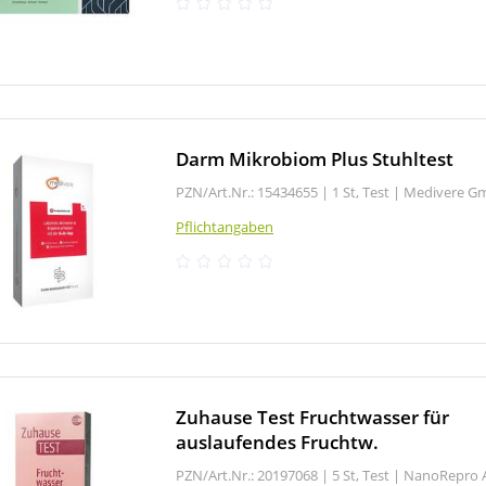
Darm Mikrobiom Plus Stuhltest
PZN/Art.Nr.: 15434655 |
1 St, Test
|
Medivere G
Pflichtangaben
Zuhause Test Fruchtwasser für
auslaufendes Fruchtw.
PZN/Art.Nr.: 20197068 |
5 St, Test
|
NanoRepro 