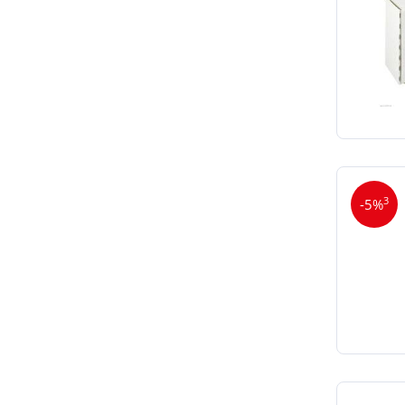
3
-5%