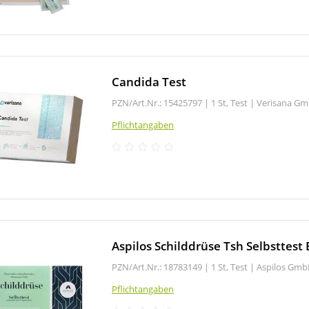
Candida Test
PZN/Art.Nr.: 15425797 |
1 St, Test
|
Verisana G
Pflichtangaben
Aspilos Schilddrüse Tsh Selbsttest 
PZN/Art.Nr.: 18783149 |
1 St, Test
|
Aspilos Gm
Pflichtangaben