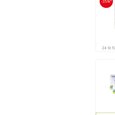
4
-35%
24 St f