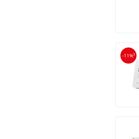
3
-11%