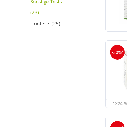
Sonstige Tests
(23)
Urintests
(25)
4
-30%
1X24 St