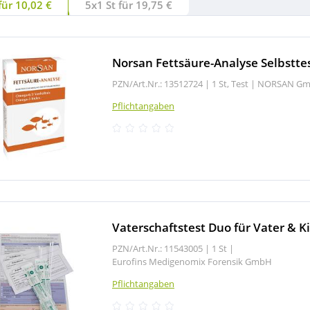
für 10,02 €
5x1 St für 19,75 €
Norsan Fettsäure-Analyse Selbstte
PZN/Art.Nr.: 13512724 |
1 St, Test
|
NORSAN G
Pflichtangaben
Vaterschaftstest Duo für Vater & K
PZN/Art.Nr.: 11543005 |
1 St
|
Eurofins Medigenomix Forensik GmbH
Pflichtangaben