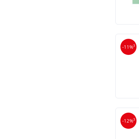
3
-11%
3
-12%