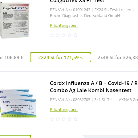
Coaguchek XS PT Test
PZN/Art.Nr.: 01001243 |
2X24 St, Teststreifen
|
Roche Diagnostics Deutschland GmbH
Pflichtangaben
ür 106,89 €
2X24 St für 171,59 €
2x48 St für 326,38
Cordx Influenza A / B + Covid-19 / 
Combo Ag Laie Kombi Nasentest
PZN/Art.Nr.: 08032705 |
3x1 St, Test
|
AXNAR G
Pflichtangaben