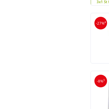
3x1 St 
4
-27%
3
-8%