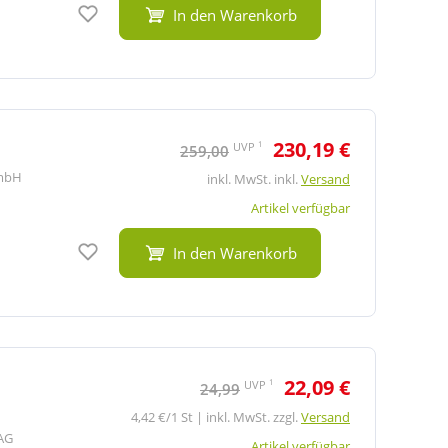
Auf den Merkzettel
In den Warenkorb
230,19 €
1
UVP
259,00
mbH
inkl. MwSt. inkl.
Versand
Artikel verfügbar
Auf den Merkzettel
In den Warenkorb
22,09 €
1
UVP
24,99
4,42 €/1 St | inkl. MwSt. zzgl.
Versand
AG
Artikel verfügbar