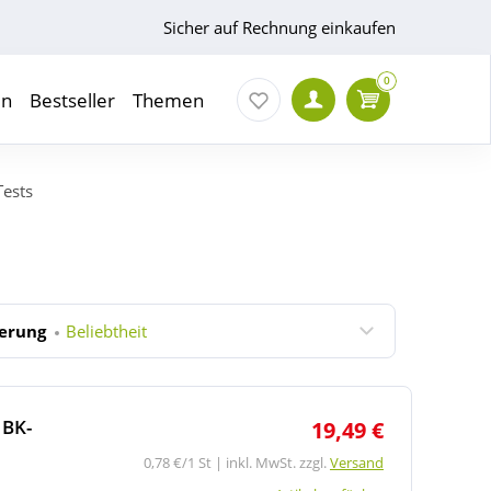
Sicher auf Rechnung einkaufen
0
en
Bestseller
Themen
Tests
ierung
Beliebtheit
 BK-
19,49 €
0,78 €/1 St | inkl. MwSt. zzgl.
Versand