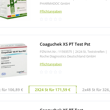
PHARMADOC GmbH
Pflichtangaben
Coaguchek XS PT Test Pst
PZN/Art.Nr.: 11593575 |
2X24 St, Teststreifen
|
Roche Diagnostics Deutschland GmbH
Pflichtangaben
 für 106,89 €
2X24 St für 171,59 €
2x48 St für 32