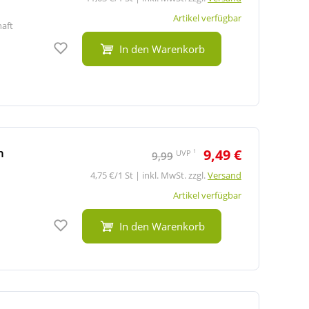
Artikel verfügbar
haft
Auf den Merkzettel
In den Warenkorb
n
9,49 €
1
UVP
9,99
4,75 €/1 St | inkl. MwSt. zzgl.
Versand
Artikel verfügbar
Auf den Merkzettel
In den Warenkorb