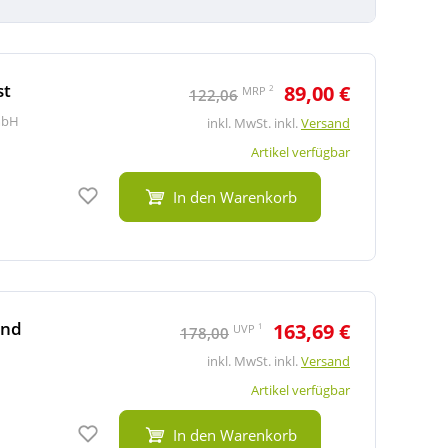
st
89,00 €
2
MRP
122,06
mbH
inkl. MwSt. inkl.
Versand
Artikel verfügbar
Auf den Merkzettel
In den Warenkorb
ind
163,69 €
1
UVP
178,00
inkl. MwSt. inkl.
Versand
Artikel verfügbar
Auf den Merkzettel
In den Warenkorb