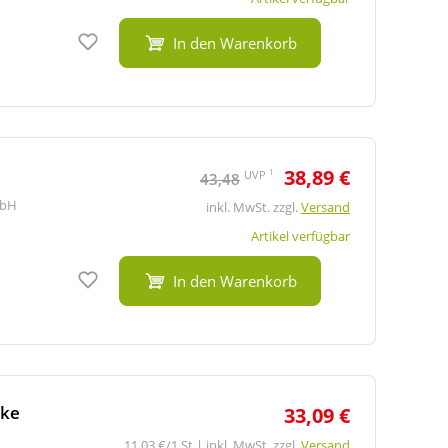
Auf den Merkzettel
In den Warenkorb
38,89 €
1
UVP
43,48
mbH
inkl. MwSt. zzgl.
Versand
Artikel verfügbar
Auf den Merkzettel
In den Warenkorb
cke
33,09 €
11,03 €/1 St | inkl. MwSt. zzgl.
Versand