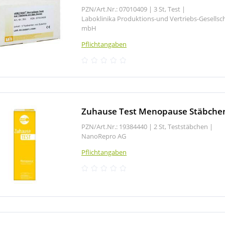
PZN/Art.Nr.: 07010409 |
3 St, Test
|
Laboklinika Produktions-und Vertriebs-Gesellsc
mbH
Pflichtangaben
Zuhause Test Menopause Stäbche
PZN/Art.Nr.: 19384440 |
2 St, Teststäbchen
|
NanoRepro AG
Pflichtangaben