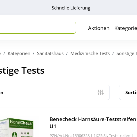
Schnelle Lieferung
Aktionen
Kategori
e
Kategorien
Sanitätshaus
Medizinische Tests
Sonstige 
tige Tests
rn
Sort
Benecheck Harnsäure-Teststreifen
U1
PZN/Art.Nr.: 13906328 |
1X25 St, Teststreifen
|