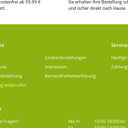
ostenfrei ab 59.99 €
Sie erhalten Ihre Bestellung sc
rt.
und sicher direkt nach Hause.
ns
Service
Cookie-Einstellungen
Häufige
hutz
Impressum
Zahlung
fsbelehrung
Barrierefreiheitserklärung
ng widerrufen
t
e Fragen?
Mo-Fr
10:00-18:00Uhr
Sa
10:00-13:00Uhr