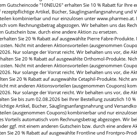
m Gutscheincode "10NEU26" erhalten Sie 10 % Rabatt für Ihre er
rezeptpflichtige Artikel, Bücher, Säuglingsanfangsnahrung und 
orteilen kombinierbar und nur einzulösen unter www.pharmeo.at.
sch vom Rechnungsbetrag abgezogen. Wir behalten uns das Recht 
n Gutschein bzw. durch eine andere Aktion zu ersetzen.
lten Sie 20 % Rabatt auf ausgewählte Pierre Fabre-Produkte. Ni
osten. Nicht mit anderen Aktionsvorteilen (ausgenommen Coupo
026. Nur solange der Vorrat reicht. Wir behalten uns vor, die Ak
alten Sie 20 % Rabatt auf ausgewählte Orthomol-Produkte. Nicht 
osten. Nicht mit anderen Aktionsvorteilen (ausgenommen Coupo
026. Nur solange der Vorrat reicht. Wir behalten uns vor, die Ak
en Sie 20 % Rabatt auf ausgewählte Cetaphil-Produkte. Nicht anwe
icht mit anderen Aktionsvorteilen (ausgenommen Coupons) komb
026. Nur solange der Vorrat reicht. Wir behalten uns vor, die Ak
en Sie bis zum 02.08.2026 bei Ihrer Bestellung zusätzlich 10 %
ichtige Artikel, Bücher, Säuglingsanfangsnahrung und Versandko
vorteilen (ausgenommen Coupons) kombinierbar und nur einzulös
s Vorteils automatisch vom Rechnungsbetrag abgezogen. Wir beha
der ggf. mit einem anderen Gutschein bzw. durch eine andere Ak
n Sie 20 % Rabatt auf ausgewählte Frontline und Frontpro-Produ