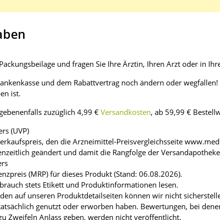
aben
ackungsbeilage und fragen Sie Ihre Ärztin, Ihren Arzt oder in Ihr
rankenkasse und dem Rabattvertrag noch ändern oder wegfallen! S
n ist.
egebenenfalls zuzüglich 4,99 €
Versandkosten
, ab 59,99 € Bestell
ers (UVP)
Verkaufspreis, den die Arzneimittel-Preisvergleichsseite www.medi
enzeitlich geändert und damit die Rangfolge der Versandapothek
ers
enzpreis (MRP) für dieses Produkt (Stand: 06.08.2026).
brauch stets Etikett und Produktinformationen lesen.
n auf unseren Produktdetailseiten können wir nicht sicherstell
atsächlich genutzt oder erworben haben. Bewertungen, bei denen 
zu Zweifeln Anlass geben, werden nicht veröffentlicht.