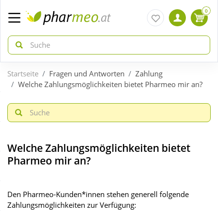
0
Startseite
Fragen und Antworten
Zahlung
zurück
zurück
Welche Zahlungsmöglichkeiten bietet Pharmeo mir an?
ÜBERSICHT AKTIONEN
ÜBERSICHT KATEGORIEN
Aktuelle Coupons
Arzneimittel
Welche Zahlungsmöglichkeiten bietet
Pharmeo mir an?
Gratis dazu
Bio & Genuss
Den Pharmeo-Kunden*innen stehen generell folgende
Sale
Diabetes
Zahlungsmöglichkeiten zur Verfügung: