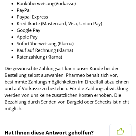
Banküberweisung(Vorkasse)
Sparsets
Körperpflege & Kosmetik
PayPal
Paypal Express
Liebe & Erotik
Kreditkarte (Mastercard, Visa, Union Pay)
Google Pay
Apple Pay
Mutter & Kind
Sofortüberweisung (Klarna)
Kauf auf Rechnung (Klarna)
Ratenzahlung (Klarna)
Nahrungsergänzung
Die gewünschte Zahlungsart kann unser Kunde bei der
Bestellung selbst auswählen. Pharmeo behält sich vor,
Natur & Homöopathie
bestimmte Zahlungsmöglichkeiten im Einzelfall abzulehnen
und auf Vorkasse zu bestehen. Für die Zahlungsabwicklung
werden von uns keine zusätzlichen Kosten erhoben. Die
Sanitätshaus
Bezahlung durch Senden von Bargeld oder Schecks ist nicht
möglich.
Sport & Fitness
Ja
Hat Ihnen diese Antwort geholfen?
Tierbedarf