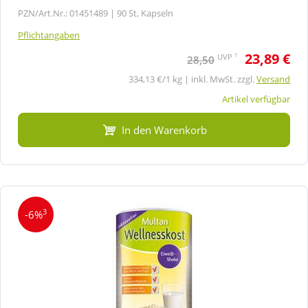
PZN/Art.Nr.: 01451489 |
90 St, Kapseln
Pflichtangaben
23,89 €
1
UVP
28,50
334,13 €/1 kg | inkl. MwSt. zzgl.
Versand
Artikel verfügbar
In den Warenkorb
3
-6%