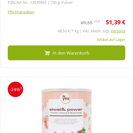
PZN/Art.Nr.: 13570561 |
750 g, Pulver
Pflichtangaben
51,39 €
1
UVP
69,55
68,52 €/1 kg | inkl. MwSt. zzgl.
Versand
Artikel auf Lager
In den Warenkorb
3
-24%