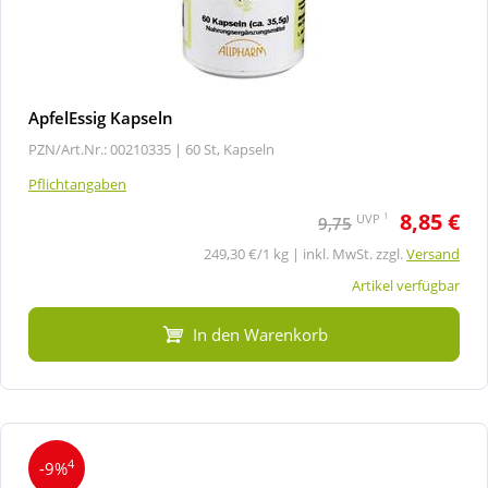
ApfelEssig Kapseln
PZN/Art.Nr.: 00210335 |
60 St, Kapseln
Pflichtangaben
8,85 €
1
UVP
9,75
249,30 €/1 kg | inkl. MwSt. zzgl.
Versand
Artikel verfügbar
In den Warenkorb
4
-9%