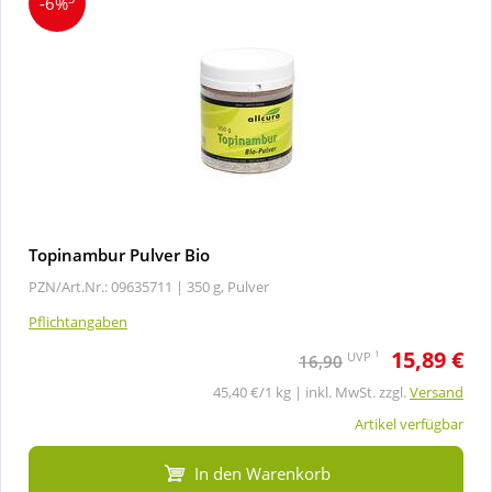
-6%
Topinambur Pulver Bio
PZN/Art.Nr.: 09635711 |
350 g, Pulver
Pflichtangaben
15,89 €
1
UVP
16,90
45,40 €/1 kg | inkl. MwSt. zzgl.
Versand
Artikel verfügbar
In den Warenkorb