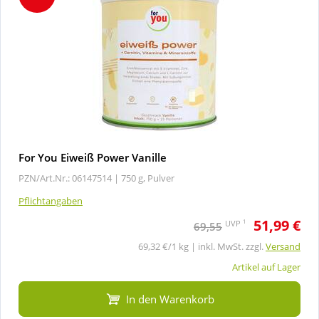
For You Eiweiß Power Vanille
PZN/Art.Nr.: 06147514 |
750 g, Pulver
Pflichtangaben
51,99 €
1
UVP
69,55
69,32 €/1 kg | inkl. MwSt. zzgl.
Versand
Artikel auf Lager
In den Warenkorb