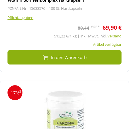
PZN/Art.Nr.: 15638576 |
180 St, Hartkapseln
Pflichtangaben
69,90 €
2
MRP
89,44
513,22 €/1 kg | inkl. MwSt. inkl.
Versand
Artikel verfügbar
In den Warenkorb
3
-17%