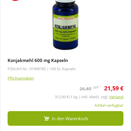
Konjakmehl 600 mg Kapseln
PZN/Art.Nr.: 01998785 |
100 St, Kapseln
Pflichtangaben
21,59 €
1
UVP
26,40
312,90 €/1 kg | inkl. MwSt. zzgl.
Versand
Artikel verfügbar
In den Warenkorb