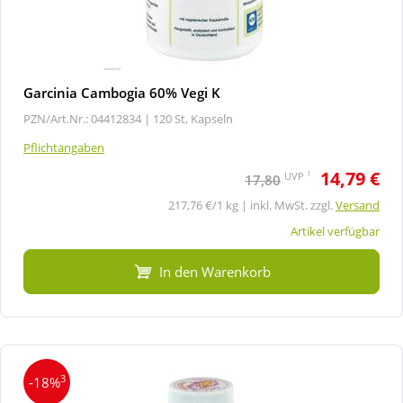
Garcinia Cambogia 60% Vegi K
PZN/Art.Nr.: 04412834 |
120 St, Kapseln
Pflichtangaben
14,79 €
1
UVP
17,80
217,76 €/1 kg | inkl. MwSt. zzgl.
Versand
Artikel verfügbar
In den Warenkorb
3
-18%