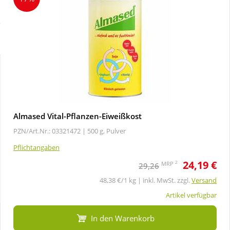
Sparsets
Körperpflege & Kosmetik
Liebe & Erotik
Mutter & Kind
Nahrungsergänzung
Almased Vital-Pflanzen-Eiweißkost
PZN/Art.Nr.: 03321472 |
500 g, Pulver
Natur & Homöopathie
Pflichtangaben
24,19 €
Sanitätshaus
2
MRP
29,26
48,38 €/1 kg | inkl. MwSt. zzgl.
Versand
Sport & Fitness
Artikel verfügbar
In den Warenkorb
Tierbedarf