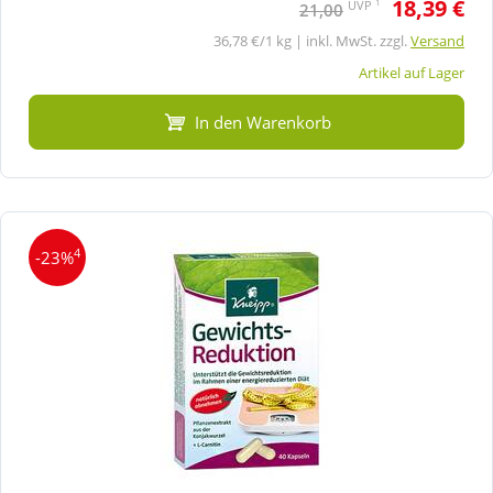
18,39 €
1
UVP
21,00
36,78 €/1 kg | inkl. MwSt. zzgl.
Versand
Artikel auf Lager
In den Warenkorb
4
-23%