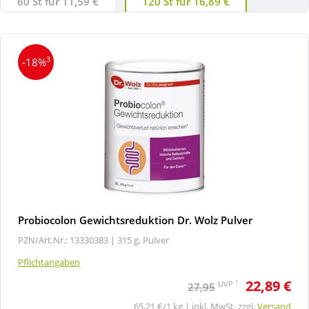
60 St für 11,59 €
120 St für 16,89 €
3
-18%
Probiocolon Gewichtsreduktion Dr. Wolz Pulver
PZN/Art.Nr.: 13330383 |
315 g, Pulver
Pflichtangaben
22,89 €
1
UVP
27,95
65,21 €/1 kg | inkl. MwSt. zzgl.
Versand