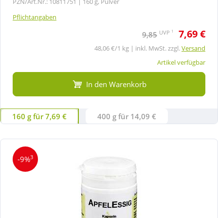
PZN/Art.Nr.: 10811751 |
160 g, Pulver
Pflichtangaben
7,69 €
1
UVP
9,85
48,06 €/1 kg | inkl. MwSt. zzgl.
Versand
Artikel verfügbar
In den Warenkorb
160 g für 7,69 €
400 g für 14,09 €
3
-9%