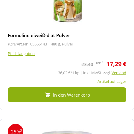
Formoline eiweiß-diät Pulver
PZN/Art.Nr.: 05566143 |
480 g, Pulver
Pflichtangaben
17,29 €
1
UVP
23,40
36,02 €/1 kg | inkl. MwSt. zzgl.
Versand
Artikel auf Lager
In den Warenkorb
3
-25%