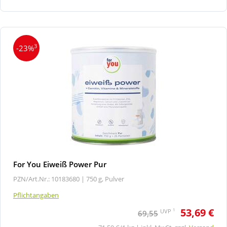
3
-23%
For You Eiweiß Power Pur
PZN/Art.Nr.: 10183680 |
750 g, Pulver
Pflichtangaben
53,69 €
1
UVP
69,55