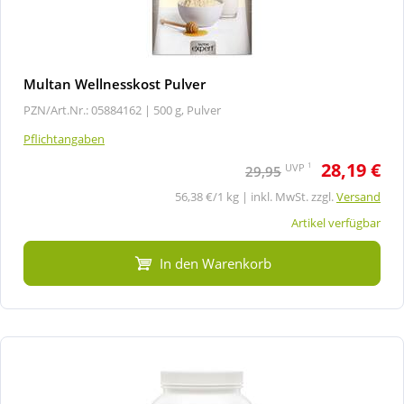
Multan Wellnesskost Pulver
PZN/Art.Nr.: 05884162 |
500 g, Pulver
Pflichtangaben
28,19 €
1
UVP
29,95
56,38 €/1 kg | inkl. MwSt. zzgl.
Versand
Artikel verfügbar
In den Warenkorb