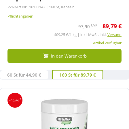
PZN/Art.Nr.: 16122142 |
160 St, Kapseln
Pflichtangaben
89,79 €
1
UVP
97,90
409,25 €/1 kg | inkl. MwSt. inkl.
Versand
Artikel verfügbar
In den Warenkorb
60 St für 44,90 €
160 St für 89,79 €
3
-15%