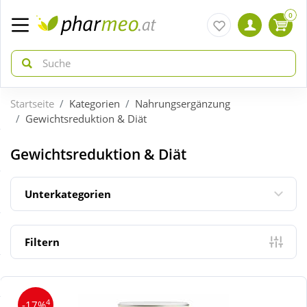
0
Startseite
Kategorien
Nahrungsergänzung
zurück
zurück
Gewichtsreduktion & Diät
ÜBERSICHT AKTIONEN
ÜBERSICHT KATEGORIEN
Gewichtsreduktion & Diät
Aktuelle Coupons
Arzneimittel
Unterkategorien
Gratis dazu
Bio & Genuss
Filtern
Sale
Diabetes
4
-17%