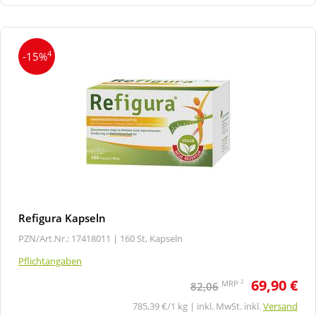
4
-15%
Refigura Kapseln
PZN/Art.Nr.: 17418011 |
160 St, Kapseln
Pflichtangaben
69,90 €
2
MRP
82,06
785,39 €/1 kg | inkl. MwSt. inkl.
Versand