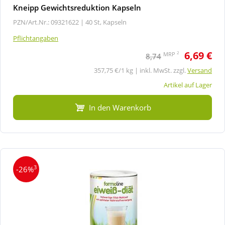
Kneipp Gewichtsreduktion Kapseln
PZN/Art.Nr.: 09321622 |
40 St, Kapseln
Pflichtangaben
6,69 €
2
MRP
8,74
357,75 €/1 kg | inkl. MwSt. zzgl.
Versand
Artikel auf Lager
In den Warenkorb
3
-26%