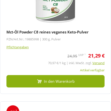
Mct-Öl Powder C8 reines veganes Keto-Pulver
PZN/Art.Nr.: 19885998 |
300 g, Pulver
Pflichtangaben
21,29 €
1
UVP
24,95
70,97 €/1 kg | inkl. MwSt. zzgl.
Versand
Artikel verfügbar
In den Warenkorb
3