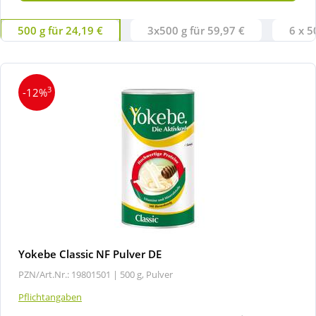
500 g für 24,19 €
3x500 g für 59,97 €
6 x 5
Wellness
3
-12%
Yokebe Classic NF Pulver DE
PZN/Art.Nr.: 19801501 |
500 g, Pulver
Pflichtangaben