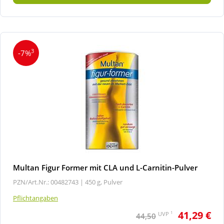
3
-7%
Multan Figur Former mit CLA und L-Carnitin-Pulver
PZN/Art.Nr.: 00482743 |
450 g, Pulver
Pflichtangaben
41,29 €
1
UVP
44,50