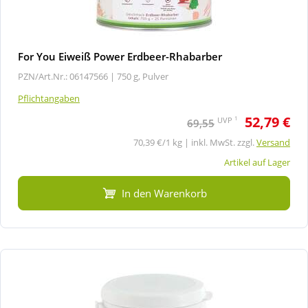
For You Eiweiß Power Erdbeer-Rhabarber
PZN/Art.Nr.: 06147566 |
750 g, Pulver
Pflichtangaben
52,79 €
1
UVP
69,55
70,39 €/1 kg | inkl. MwSt. zzgl.
Versand
Artikel auf Lager
In den Warenkorb