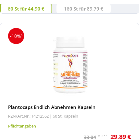
60 St für 44,90 €
160 St für 89,79 €
4
-10%
Plantocaps Endlich Abnehmen Kapseln
PZN/Art.Nr.: 14212562 |
60 St, Kapseln
Pflichtangaben
29,89 €
2
MRP
33,04