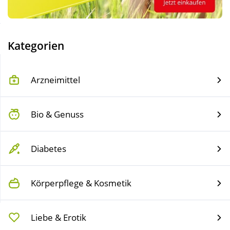
Sparsets
Körperpflege & Kosmetik
Liebe & Erotik
Kategorien
Mutter & Kind
Arzneimittel
Nahrungsergänzung
Bio & Genuss
Natur & Homöopathie
Diabetes
Sanitätshaus
Körperpflege & Kosmetik
Sport & Fitness
Liebe & Erotik
Tierbedarf