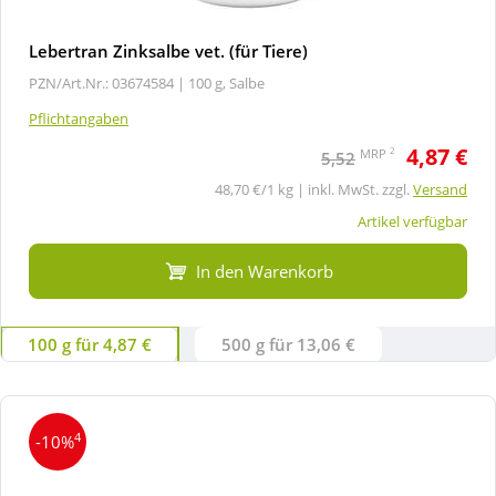
Lebertran Zinksalbe vet. (für Tiere)
PZN/Art.Nr.: 03674584 |
100 g, Salbe
Pflichtangaben
4,87 €
2
MRP
5,52
48,70 €/1 kg | inkl. MwSt. zzgl.
Versand
Artikel verfügbar
In den Warenkorb
100 g für 4,87 €
500 g für 13,06 €
4
-10%