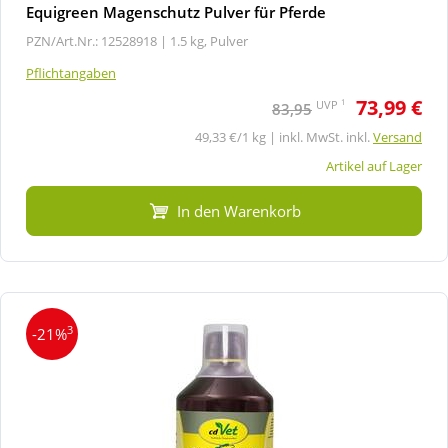
Equigreen Magenschutz Pulver für Pferde
PZN/Art.Nr.: 12528918 |
1.5 kg, Pulver
Pflichtangaben
73,99 €
1
UVP
83,95
49,33 €/1 kg | inkl. MwSt. inkl.
Versand
Artikel auf Lager
In den Warenkorb
3
-21%