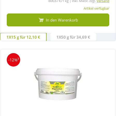
806,67 €/1 kg | inkl. MwSt. zzgl.
Versand
Artikel verfügbar
In den Warenkorb
1X15 g für 12,10 €
1X50 g für 34,69 €
3
-12%