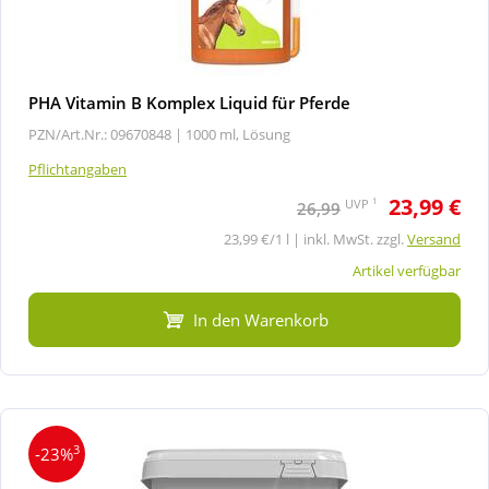
PHA Vitamin B Komplex Liquid für Pferde
PZN/Art.Nr.: 09670848 |
1000 ml, Lösung
Pflichtangaben
23,99 €
1
UVP
26,99
23,99 €/1 l | inkl. MwSt. zzgl.
Versand
Artikel verfügbar
In den Warenkorb
3
-23%