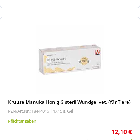
Kruuse Manuka Honig G steril Wundgel vet. (für Tiere)
PZN/Art.Nr.: 18444016 |
1X15 g, Gel
Pflichtangaben
12,10 €