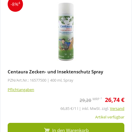
4
-8%
Centaura Zecken- und Insektenschutz Spray
PZN/Art.Nr.: 16577500 |
400 ml, Spray
Pflichtangaben
26,74 €
2
MRP
29,20
66,85 €/1 l | inkl. MwSt. zzgl.
Versand
Artikel verfügbar
In den Warenkorb