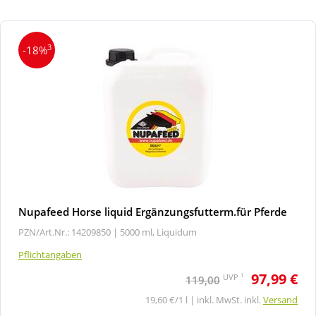
3
-18%
Nupafeed Horse liquid Ergänzungsfutterm.für Pferde
PZN/Art.Nr.: 14209850 |
5000 ml, Liquidum
Pflichtangaben
97,99 €
1
UVP
119,00
19,60 €/1 l | inkl. MwSt. inkl.
Versand