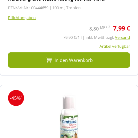
PZN/Art.Nr.: 00444659 |
100 ml, Tropfen
Pflichtangaben
7,99 €
2
MRP
8,80
79,90 €/1 l | inkl. MwSt. zzgl.
Versand
Artikel verfügbar
In den Warenkorb
4
-45%