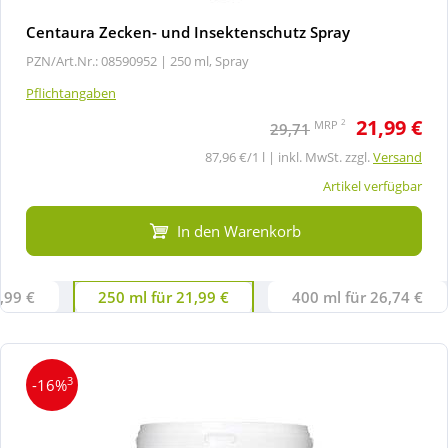
Centaura Zecken- und Insektenschutz Spray
PZN/Art.Nr.: 08590952 |
250 ml, Spray
Pflichtangaben
21,99 €
2
MRP
29,71
87,96 €/1 l | inkl. MwSt. zzgl.
Versand
Artikel verfügbar
In den Warenkorb
,99 €
250 ml für 21,99 €
400 ml für 26,74 €
3
-16%