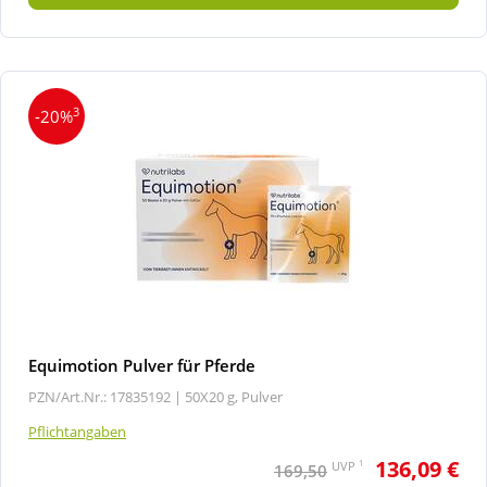
3
-20%
Equimotion Pulver für Pferde
PZN/Art.Nr.: 17835192 |
50X20 g, Pulver
Pflichtangaben
136,09 €
1
UVP
169,50