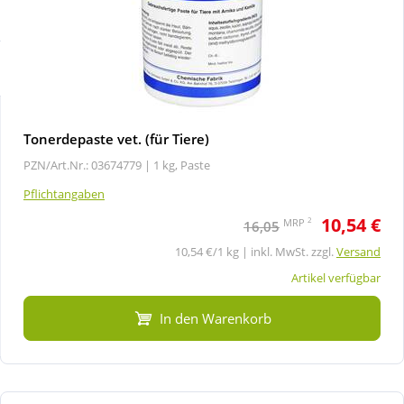
Sparsets
Körperpflege & Kosmetik
Liebe & Erotik
Mutter & Kind
Tonerdepaste vet. (für Tiere)
PZN/Art.Nr.: 03674779 |
1 kg, Paste
Nahrungsergänzung
Pflichtangaben
10,54 €
2
MRP
16,05
Natur & Homöopathie
10,54 €/1 kg | inkl. MwSt. zzgl.
Versand
Artikel verfügbar
Sanitätshaus
In den Warenkorb
Sport & Fitness
Tierbedarf