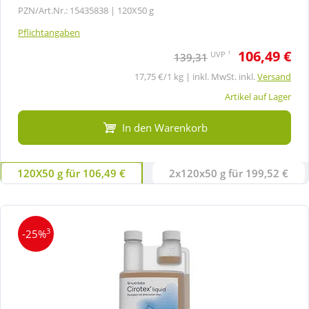
PZN/Art.Nr.: 15435838 |
120X50 g
Pflichtangaben
106,49 €
1
UVP
139,31
17,75 €/1 kg | inkl. MwSt. inkl.
Versand
Artikel auf Lager
In den Warenkorb
120X50 g für 106,49 €
2x120x50 g für 199,52 €
3
-25%