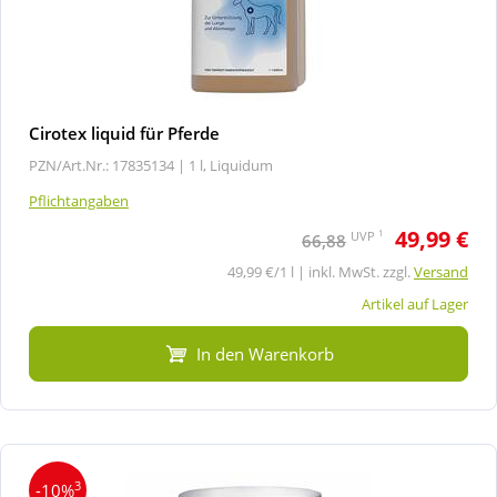
Cirotex liquid für Pferde
PZN/Art.Nr.: 17835134 |
1 l, Liquidum
Pflichtangaben
49,99 €
1
UVP
66,88
49,99 €/1 l | inkl. MwSt. zzgl.
Versand
Artikel auf Lager
In den Warenkorb
3
-10%