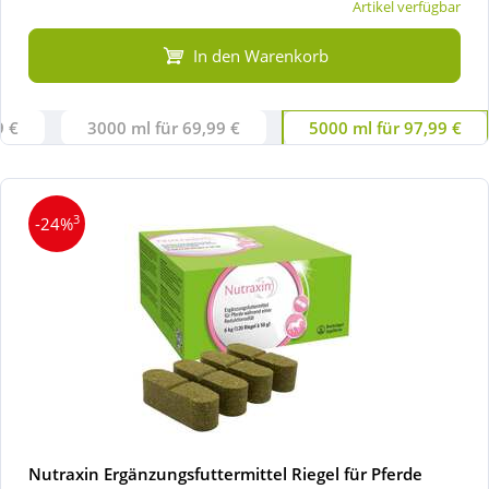
Artikel verfügbar
In den Warenkorb
9 €
3000 ml für 69,99 €
5000 ml für 97,99 €
3
-24%
Nutraxin Ergänzungsfuttermittel Riegel für Pferde