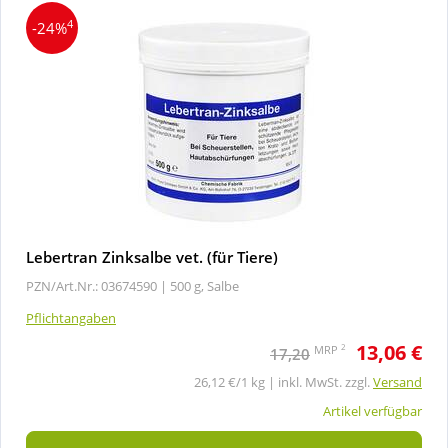
4
-24%
Wellness
Lebertran Zinksalbe vet. (für Tiere)
PZN/Art.Nr.: 03674590 |
500 g, Salbe
Pflichtangaben
13,06 €
2
MRP
17,20
26,12 €/1 kg | inkl. MwSt. zzgl.
Versand
Artikel verfügbar