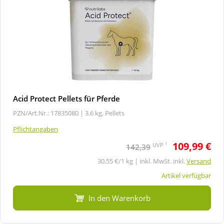
Acid Protect Pellets für Pferde
PZN/Art.Nr.: 17835080 |
3.6 kg, Pellets
Pflichtangaben
109,99 €
1
UVP
142,39
30,55 €/1 kg | inkl. MwSt. inkl.
Versand
Artikel verfügbar
In den Warenkorb