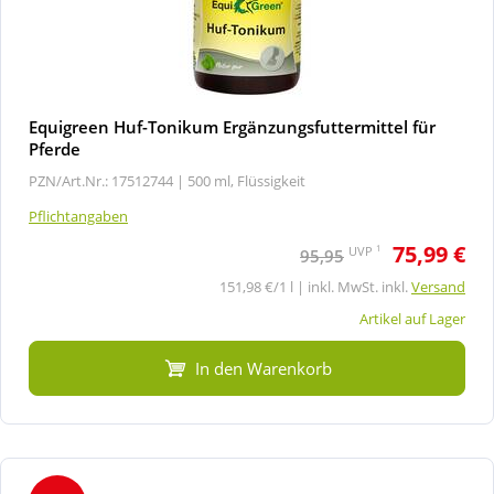
Equigreen Huf-Tonikum Ergänzungsfuttermittel für
Pferde
PZN/Art.Nr.: 17512744 |
500 ml, Flüssigkeit
Pflichtangaben
75,99 €
1
UVP
95,95
151,98 €/1 l | inkl. MwSt. inkl.
Versand
Artikel auf Lager
In den Warenkorb