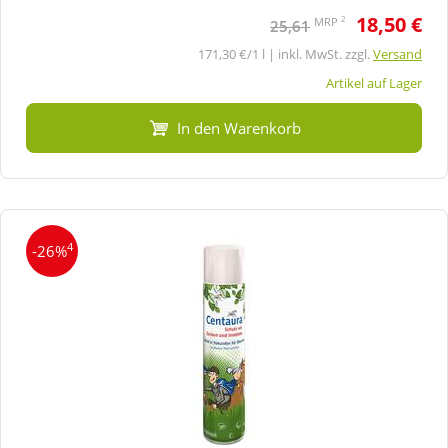
18,50 €
2
MRP
25,61
171,30 €/1 l | inkl. MwSt. zzgl.
Versand
Artikel auf Lager
In den Warenkorb
4
-26%