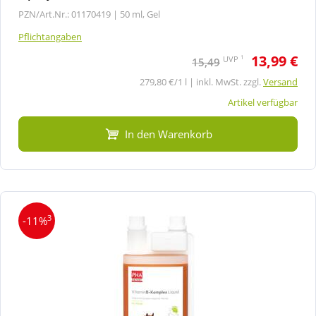
PZN/Art.Nr.: 01170419 |
50 ml, Gel
Pflichtangaben
13,99 €
1
UVP
15,49
279,80 €/1 l | inkl. MwSt. zzgl.
Versand
Artikel verfügbar
In den Warenkorb
3
-11%