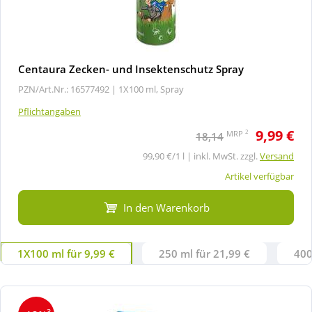
Centaura Zecken- und Insektenschutz Spray
PZN/Art.Nr.: 16577492 |
1X100 ml, Spray
Pflichtangaben
9,99 €
2
MRP
18,14
99,90 €/1 l | inkl. MwSt. zzgl.
Versand
Artikel verfügbar
In den Warenkorb
1X100 ml für 9,99 €
250 ml für 21,99 €
400
3