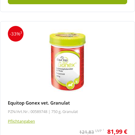
3
-33%
Equitop Gonex vet. Granulat
PZN/Art.Nr.: 00589748 |
750 g, Granulat
Pflichtangaben
81,99 €
1
UVP
121,83