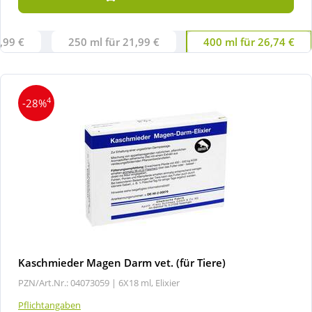
,99 €
250 ml für 21,99 €
400 ml für 26,74 €
4
-28%
Kaschmieder Magen Darm vet. (für Tiere)
PZN/Art.Nr.: 04073059 |
6X18 ml, Elixier
Pflichtangaben