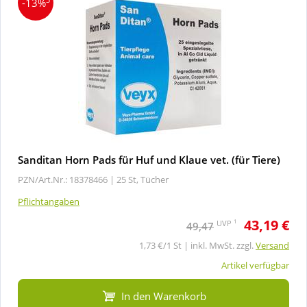
-13%
Sanditan Horn Pads für Huf und Klaue vet. (für Tiere)
PZN/Art.Nr.: 18378466 |
25 St, Tücher
Pflichtangaben
43,19 €
1
UVP
49,47
1,73 €/1 St | inkl. MwSt. zzgl.
Versand
Artikel verfügbar
In den Warenkorb