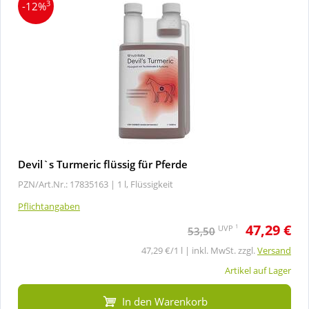
3
-12%
Devil`s Turmeric flüssig für Pferde
PZN/Art.Nr.: 17835163 |
1 l, Flüssigkeit
Pflichtangaben
47,29 €
1
UVP
53,50
47,29 €/1 l | inkl. MwSt. zzgl.
Versand
Artikel auf Lager
In den Warenkorb