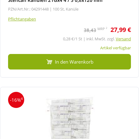
PZN/Art.Nr.: 04291448 |
100 St, Kanüle
Pflichtangaben
27,99 €
2
MRP
38,43
0,28 €/1 St | inkl. MwSt. zzgl.
Versand
Artikel verfügbar
In den Warenkorb
4
-16%