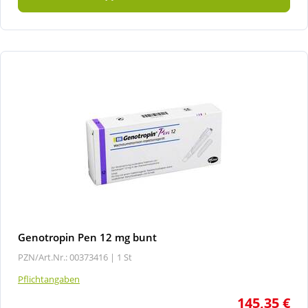
Genotropin Pen 12 mg bunt
PZN/Art.Nr.: 00373416 |
1 St
Pflichtangaben
145,35 €