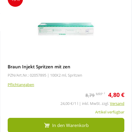
Sparsets
Körperpflege & Kosmetik
Liebe & Erotik
Mutter & Kind
Nahrungsergänzung
Braun Injekt Spritzen mit zen
PZN/Art.Nr.: 02057895 |
100X2 ml, Spritzen
Natur & Homöopathie
Pflichtangaben
4,80 €
Sanitätshaus
2
MRP
8,79
24,00 €/1 l | inkl. MwSt. zzgl.
Versand
Sport & Fitness
Artikel verfügbar
In den Warenkorb
Tierbedarf