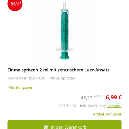
4
-86%
Einmalspritzen 2 ml mit zentrischem Luer-Ansatz
PZN/Art.Nr.: 05977610 |
100 St, Spritzen
Pflichtangaben
6,99 €
2
MRP
48,27
0,07 €/1 St | inkl. MwSt. zzgl.
Versand
Artikel verfügbar
In den Warenkorb