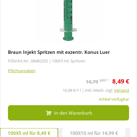
Braun Injekt Spritzen mit exzentr. Konus Luer
PZN/Art.Nr.: 08482292 |
100X5 ml, Spritzen
Pflichtangaben
8,49 €
2
MRP
10,79
16,98 €/1 l | inkl. MwSt. zzgl.
Versand
Artikel verfügbar
In den Warenkorb
100X5 ml für 8,49 €
100X10 ml für 14,99 €