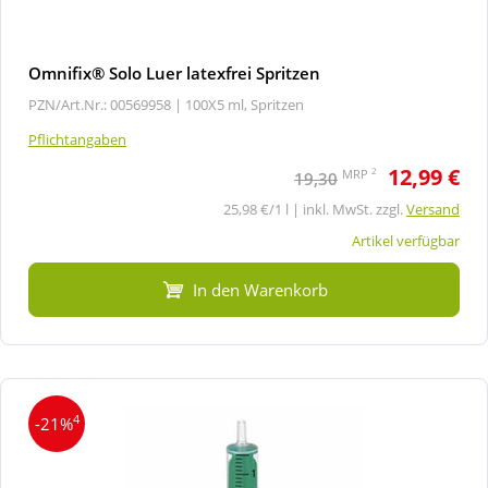
Omnifix® Solo Luer latexfrei Spritzen
PZN/Art.Nr.: 00569958 |
100X5 ml, Spritzen
Pflichtangaben
12,99 €
2
MRP
19,30
25,98 €/1 l | inkl. MwSt. zzgl.
Versand
Artikel verfügbar
In den Warenkorb
4
-21%