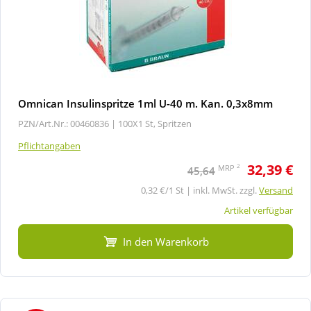
Omnican Insulinspritze 1ml U-40 m. Kan. 0,3x8mm
PZN/Art.Nr.: 00460836 |
100X1 St, Spritzen
Pflichtangaben
32,39 €
2
MRP
45,64
0,32 €/1 St | inkl. MwSt. zzgl.
Versand
Artikel verfügbar
In den Warenkorb