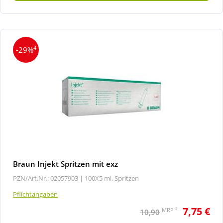
Wellness
4
-29%
Braun Injekt Spritzen mit exz
PZN/Art.Nr.: 02057903 |
100X5 ml, Spritzen
Pflichtangaben
7,75 €
2
MRP
10,90