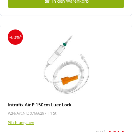
In den Warenkorb
4
-60%
Intrafix Air P 150cm Luer Lock
PZN/Art.Nr.: 07666297 |
1 St
Pflichtangaben
2
MRP