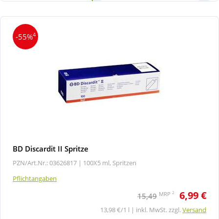
4
-55%
BD Discardit II Spritze
PZN/Art.Nr.: 03626817 |
100X5 ml, Spritzen
Pflichtangaben
6,99 €
2
MRP
15,49
13,98 €/1 l | inkl. MwSt. zzgl.
Versand