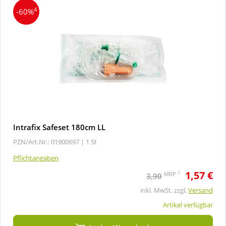
4
-60%
Intrafix Safeset 180cm LL
PZN/Art.Nr.: 01900697 |
1 St
Pflichtangaben
1,57 €
2
MRP
3,90
inkl. MwSt. zzgl.
Versand
Artikel verfügbar