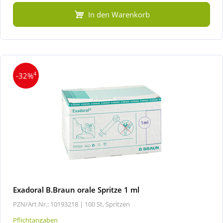
In den Warenkorb
4
-32%
Exadoral B.Braun orale Spritze 1 ml
PZN/Art.Nr.: 10193218 |
100 St, Spritzen
Pflichtangaben