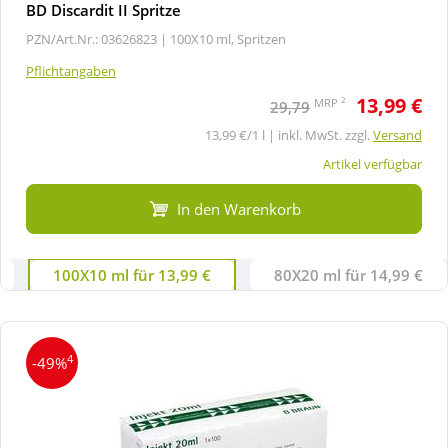
BD Discardit II Spritze
PZN/Art.Nr.: 03626823 |
100X10 ml, Spritzen
Pflichtangaben
13,99 €
2
MRP
29,79
13,99 €/1 l | inkl. MwSt. zzgl.
Versand
Artikel verfügbar
In den Warenkorb
100X10 ml für 13,99 €
80X20 ml für 14,99 €
4
-49%