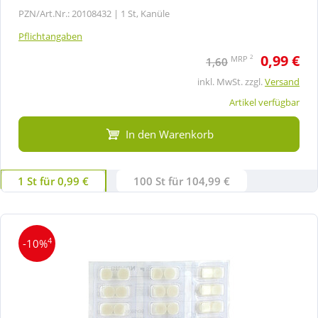
PZN/Art.Nr.: 20108432 |
1 St, Kanüle
Pflichtangaben
0,99 €
2
MRP
1,60
inkl. MwSt. zzgl.
Versand
Artikel verfügbar
In den Warenkorb
1 St für 0,99 €
100 St für 104,99 €
4
-10%