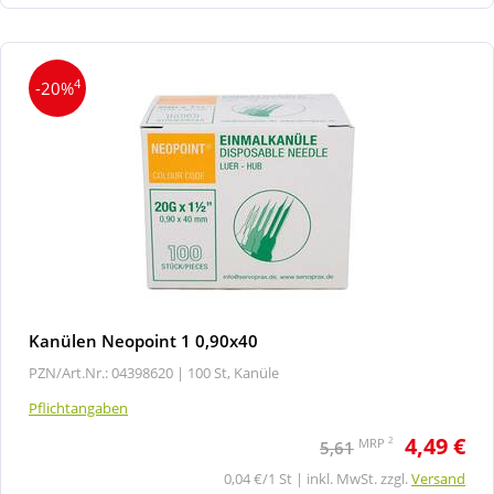
4
-20%
Kanülen Neopoint 1 0,90x40
PZN/Art.Nr.: 04398620 |
100 St, Kanüle
Pflichtangaben
4,49 €
2
MRP
5,61
0,04 €/1 St | inkl. MwSt. zzgl.
Versand