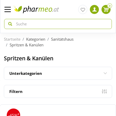
0
Startseite
Kategorien
Sanitätshaus
zurück
zurück
Spritzen & Kanülen
ÜBERSICHT AKTIONEN
ÜBERSICHT KATEGORIEN
Spritzen & Kanülen
Aktuelle Coupons
Arzneimittel
Unterkategorien
Gratis dazu
Bio & Genuss
Filtern
Sale
Diabetes
4
-45%