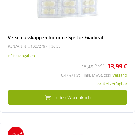
Verschlusskappen für orale Spritze Exadoral
PZN/Art.Nr.: 10272797 |
30 St
Pflichtangaben
13,99 €
2
MRP
15,49
0,47 €/1 St | inkl. MwSt. zzgl.
Versand
Artikel verfügbar
In den Warenkorb
4
-25%