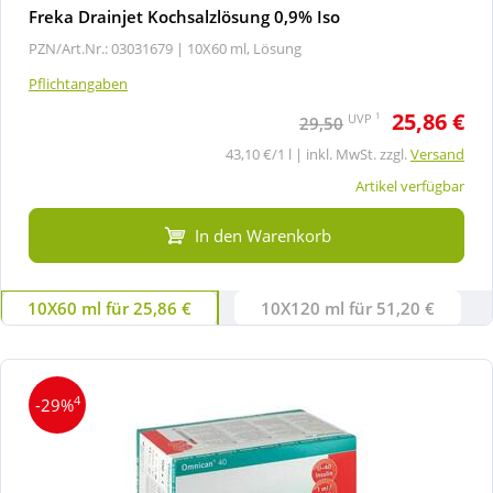
Freka Drainjet Kochsalzlösung 0,9% Iso
PZN/Art.Nr.: 03031679 |
10X60 ml, Lösung
Pflichtangaben
25,86 €
1
UVP
29,50
43,10 €/1 l | inkl. MwSt. zzgl.
Versand
Artikel verfügbar
In den Warenkorb
10X60 ml für 25,86 €
10X120 ml für 51,20 €
4
-29%