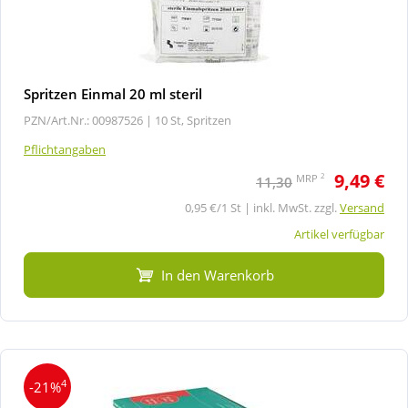
Spritzen Einmal 20 ml steril
PZN/Art.Nr.: 00987526 |
10 St, Spritzen
Pflichtangaben
9,49 €
2
MRP
11,30
0,95 €/1 St | inkl. MwSt. zzgl.
Versand
Artikel verfügbar
In den Warenkorb
4
-21%