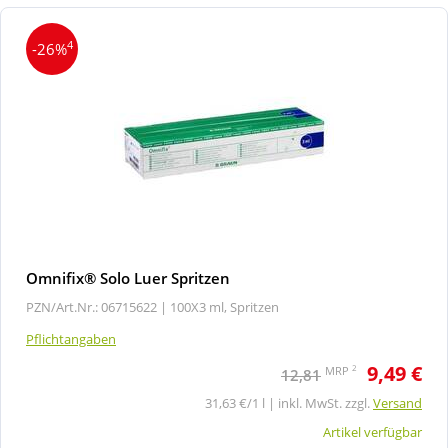
4
-26%
Omnifix® Solo Luer Spritzen
PZN/Art.Nr.: 06715622 |
100X3 ml, Spritzen
Pflichtangaben
9,49 €
2
MRP
12,81
31,63 €/1 l | inkl. MwSt. zzgl.
Versand
Artikel verfügbar