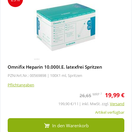
Omnifix Heparin 10.000I.E. latexfrei Spritzen
PZN/Art.Nr.: 00569898 |
100X1 ml, Spritzen
Pflichtangaben
19,99 €
2
MRP
26,65
199,90 €/1 l | inkl. MwSt. zzgl.
Versand
Artikel verfügbar
In den Warenkorb