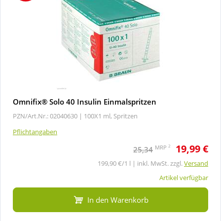
Omnifix® Solo 40 Insulin Einmalspritzen
PZN/Art.Nr.: 02040630 |
100X1 ml, Spritzen
Pflichtangaben
19,99 €
2
MRP
25,34
199,90 €/1 l | inkl. MwSt. zzgl.
Versand
Artikel verfügbar
In den Warenkorb