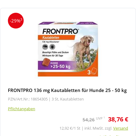
3
-29%
FRONTPRO 136 mg Kautabletten für Hunde 25 - 50 kg
PZN/Art.Nr.: 18654305 |
3 St, Kautabletten
Pflichtangaben
38,76 €
1
UVP
54,26
12,92 €/1 St | inkl. MwSt. zzgl.
Versand