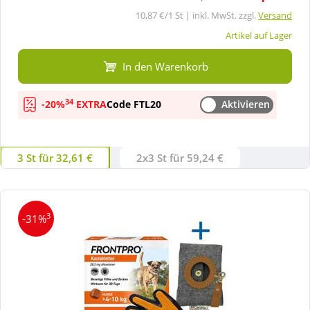
10,87 €/1 St | inkl. MwSt. zzgl.
Versand
Artikel auf Lager
In den Warenkorb
34
-20%
EXTRA
Code FTL20
Aktivieren
3 St für 32,61 €
2x3 St für 59,24 €
3
-31%