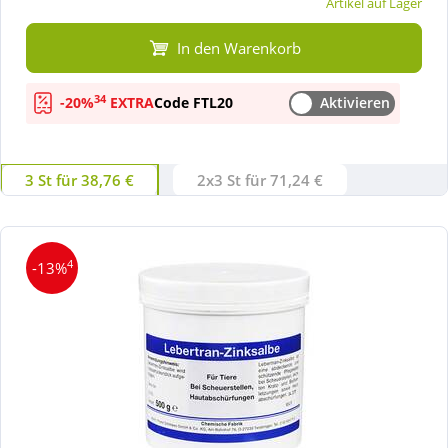
Artikel auf Lager
In den Warenkorb
34
-20%
EXTRA
Code FTL20
Aktivieren
3 St für 38,76 €
2x3 St für 71,24 €
4
-13%