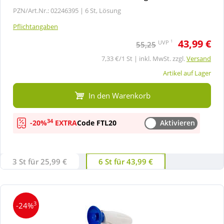
PZN/Art.Nr.: 02246395 |
6 St, Lösung
Pflichtangaben
43,99 €
1
UVP
55,25
7,33 €/1 St | inkl. MwSt. zzgl.
Versand
Artikel auf Lager
In den Warenkorb
34
-20%
EXTRA
Code FTL20
Aktivieren
3 St für 25,99 €
6 St für 43,99 €
3
-24%