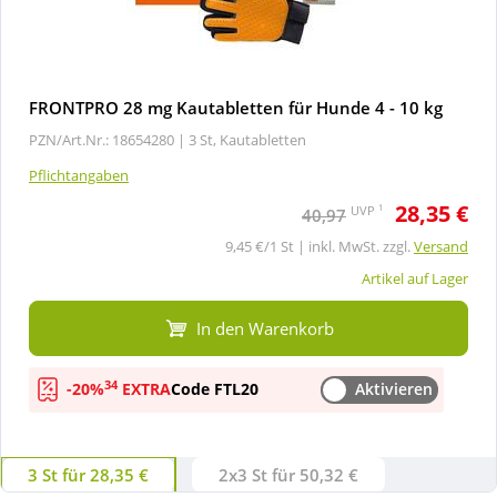
FRONTPRO 28 mg Kautabletten für Hunde 4 - 10 kg
PZN/Art.Nr.: 18654280 |
3 St, Kautabletten
Pflichtangaben
28,35 €
1
UVP
40,97
9,45 €/1 St | inkl. MwSt. zzgl.
Versand
Artikel auf Lager
In den Warenkorb
34
-20%
EXTRA
Code FTL20
Aktivieren
3 St für 28,35 €
2x3 St für 50,32 €