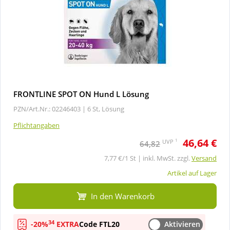
FRONTLINE SPOT ON Hund L Lösung
PZN/Art.Nr.: 02246403 |
6 St, Lösung
Pflichtangaben
46,64 €
1
UVP
64,82
7,77 €/1 St | inkl. MwSt. zzgl.
Versand
Artikel auf Lager
In den Warenkorb
34
-20%
EXTRA
Code FTL20
Aktivieren