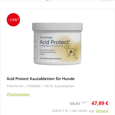
3
-19%
Acid Protect Kautabletten für Hunde
PZN/Art.Nr.: 17834695 |
100 St, Kautabletten
Pflichtangaben
47,89 €
1
UVP
58,83
0,48 €/1 St | inkl. MwSt. zzgl.
Versand