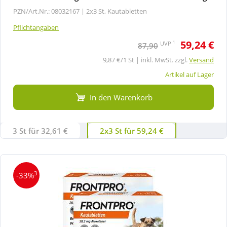
PZN/Art.Nr.: 08032167 |
2x3 St, Kautabletten
Pflichtangaben
59,24 €
1
UVP
87,90
9,87 €/1 St | inkl. MwSt. zzgl.
Versand
Artikel auf Lager
In den Warenkorb
3 St für 32,61 €
2x3 St für 59,24 €
3
-33%