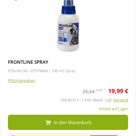
Sparsets
Körperpflege & Kosmetik
Liebe & Erotik
Mutter & Kind
Nahrungsergänzung
FRONTLINE SPRAY
PZN/Art.Nr.: 07579664 |
100 ml, Spray
Natur & Homöopathie
Pflichtangaben
19,99 €
1
UVP
25,24
Sanitätshaus
199,90 €/1 l | inkl. MwSt. zzgl.
Versand
Artikel auf Lager
Sport & Fitness
In den Warenkorb
Tierbedarf