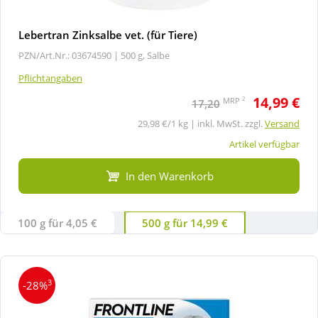
Lebertran Zinksalbe vet. (für Tiere)
PZN/Art.Nr.: 03674590 |
500 g, Salbe
Pflichtangaben
14,99 €
2
MRP
17,20
29,98 €/1 kg | inkl. MwSt. zzgl.
Versand
Artikel verfügbar
In den Warenkorb
100 g für 4,05 €
500 g für 14,99 €
3
-28%