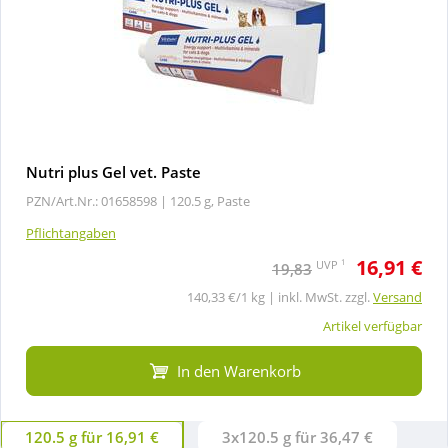
Nutri plus Gel vet. Paste
PZN/Art.Nr.: 01658598 |
120.5 g, Paste
Pflichtangaben
16,91 €
1
UVP
19,83
140,33 €/1 kg | inkl. MwSt. zzgl.
Versand
Artikel verfügbar
In den Warenkorb
120.5 g für 16,91 €
3x120.5 g für 36,47 €