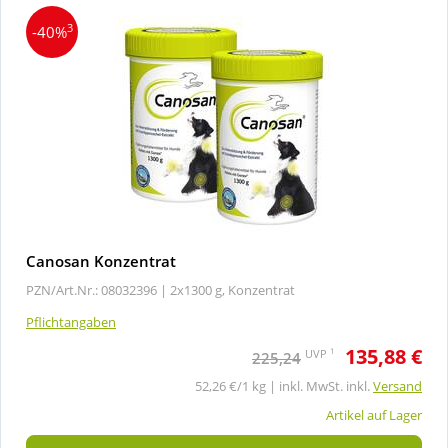
3
-40%
Canosan Konzentrat
PZN/Art.Nr.: 08032396 |
2x1300 g, Konzentrat
Pflichtangaben
135,88 €
1
UVP
225,24
52,26 €/1 kg | inkl. MwSt. inkl.
Versand
Artikel auf Lager