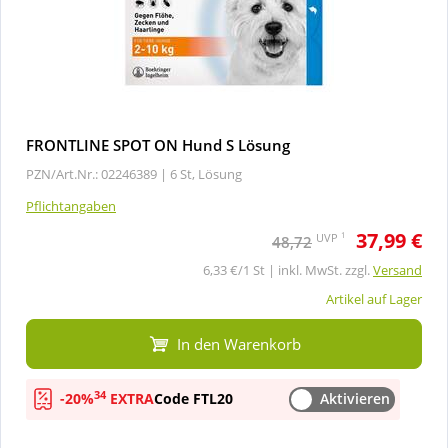
FRONTLINE SPOT ON Hund S Lösung
PZN/Art.Nr.: 02246389 |
6 St, Lösung
Pflichtangaben
37,99 €
1
UVP
48,72
6,33 €/1 St | inkl. MwSt. zzgl.
Versand
Artikel auf Lager
In den Warenkorb
34
-20%
EXTRA
Code FTL20
Aktivieren