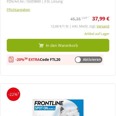
PZN/Art.Nr.: 16359890 |
3 St, Lösung
Pflichtangaben
37,99 €
1
UVP
45,35
12,66 €/1 St | inkl. MwSt. zzgl.
Versand
Artikel auf Lager
In den Warenkorb
34
-20%
EXTRA
Code FTL20
Aktivieren
3
-22%