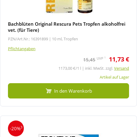
Bachblüten Original Rescura Pets Tropfen alkoholfrei
vet. (für Tiere)
PZN/Art.Nr.: 16391899 |
10 ml, Tropfen
Pflichtangaben
11,73 €
1
UVP
15,45
1173,00 €/1 l | inkl. MwSt. zzgl.
Versand
Artikel auf Lager
In den Warenkorb
3
-20%