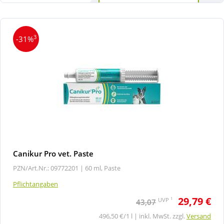
3
-31%
Canikur Pro vet. Paste
PZN/Art.Nr.: 09772201 |
60 ml, Paste
Pflichtangaben
29,79 €
1
UVP
43,07
496,50 €/1 l | inkl. MwSt. zzgl.
Versand