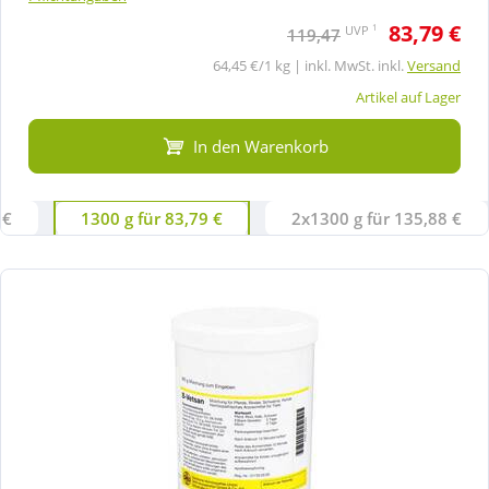
83,79 €
1
UVP
119,47
64,45 €/1 kg | inkl. MwSt. inkl.
Versand
Artikel auf Lager
In den Warenkorb
 €
1300 g für 83,79 €
2x1300 g für 135,88 €