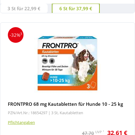
3 St für 22,99 €
6 St für 37,99 €
3
-32%
FRONTPRO 68 mg Kautabletten für Hunde 10 - 25 kg
PZN/Art.Nr.: 18654297 |
3 St, Kautabletten
Pflichtangaben
32,61 €
1
UVP
47,70