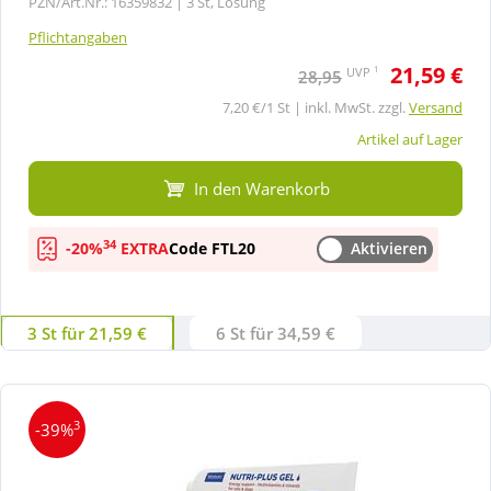
PZN/Art.Nr.: 16359832 |
3 St, Lösung
Pflichtangaben
21,59 €
1
UVP
28,95
7,20 €/1 St | inkl. MwSt. zzgl.
Versand
Artikel auf Lager
In den Warenkorb
34
-20%
EXTRA
Code FTL20
Aktivieren
3 St für 21,59 €
6 St für 34,59 €
3
-39%