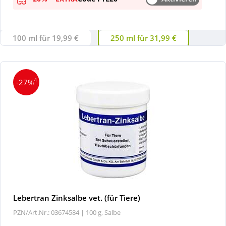
100 ml für 19,99 €
250 ml für 31,99 €
4
-27%
Lebertran Zinksalbe vet. (für Tiere)
PZN/Art.Nr.: 03674584 |
100 g, Salbe