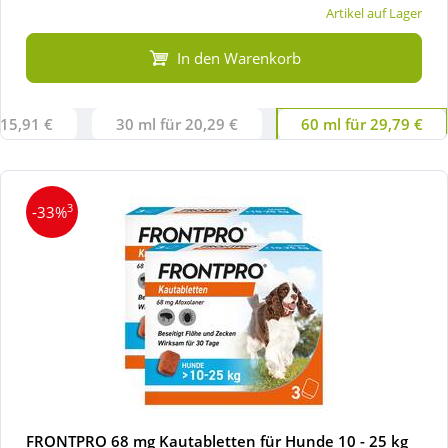
Artikel auf Lager
In den Warenkorb
 15,91 €
30 ml für 20,29 €
60 ml für 29,79 €
3
-33%
FRONTPRO 68 mg Kautabletten für Hunde 10 - 25 kg