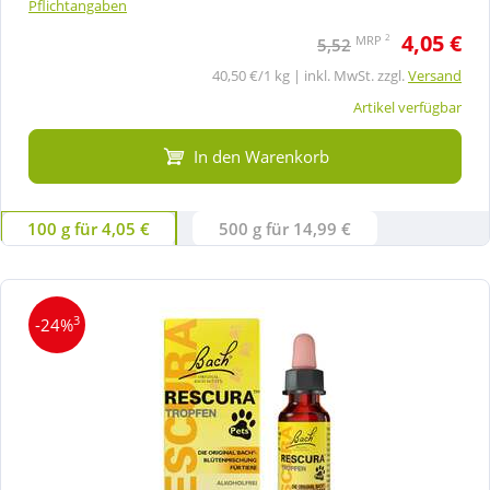
Pflichtangaben
4,05 €
2
MRP
5,52
40,50 €/1 kg | inkl. MwSt. zzgl.
Versand
Artikel verfügbar
In den Warenkorb
100 g für 4,05 €
500 g für 14,99 €
3
-24%