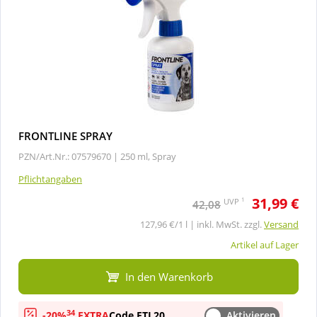
FRONTLINE SPRAY
PZN/Art.Nr.: 07579670 |
250 ml, Spray
Pflichtangaben
31,99 €
1
UVP
42,08
127,96 €/1 l | inkl. MwSt. zzgl.
Versand
Artikel auf Lager
In den Warenkorb
34
-20%
EXTRA
Code FTL20
Aktivieren