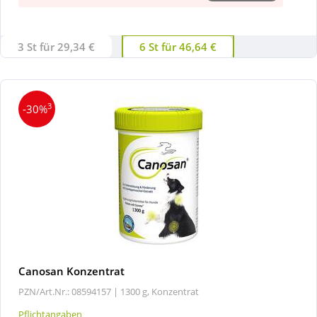
3 St für 29,34 €
6 St für 46,64 €
3
-30%
Canosan Konzentrat
PZN/Art.Nr.: 08594157 |
1300 g, Konzentrat
Pflichtangaben