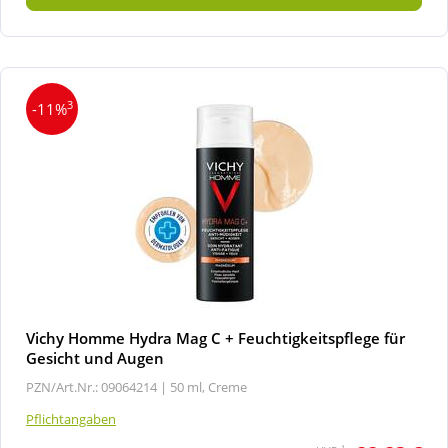
3
-11%
Vichy Homme Hydra Mag C + Feuchtigkeitspflege für
Gesicht und Augen
PZN/Art.Nr.: 09064214 |
50 ml, Creme
Pflichtangaben
1