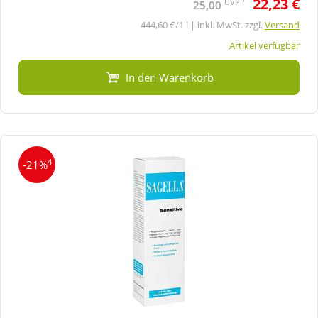
22,23 €
UVP
25,00
444,60 €/1 l | inkl. MwSt. zzgl.
Versand
Artikel verfügbar
In den Warenkorb
4
-21%