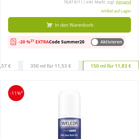
78,87 €/1 l | inkl. MwSt. zzgl.
Versand
Artikel auf Lager
In den Warenkorb
21
-20 %
EXTRA
Code Summer20
Aktivieren
,57 €
350 ml für 11,53 €
150 ml für 11,83 €
4
-11%