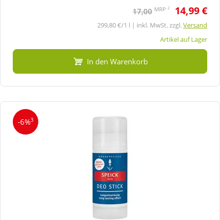
14,99 €
2
MRP
17,00
299,80 €/1 l | inkl. MwSt. zzgl.
Versand
Artikel auf Lager
In den Warenkorb
3
-6%