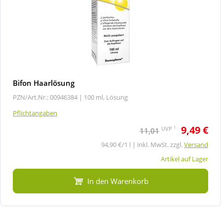
Bifon Haarlösung
PZN/Art.Nr.: 00946384 |
100 ml, Lösung
Pflichtangaben
9,49 €
1
UVP
11,01
94,90 €/1 l | inkl. MwSt. zzgl.
Versand
Artikel auf Lager
In den Warenkorb