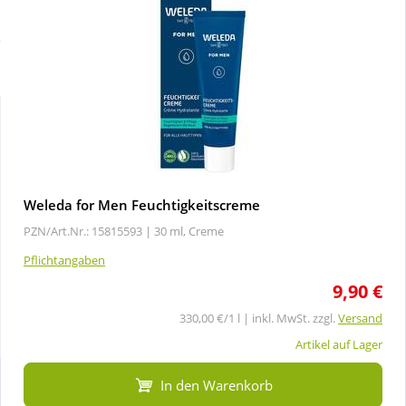
Sparsets
Körperpflege & Kosmetik
Liebe & Erotik
Mutter & Kind
Nahrungsergänzung
Weleda for Men Feuchtigkeitscreme
PZN/Art.Nr.: 15815593 |
30 ml, Creme
Natur & Homöopathie
Pflichtangaben
9,90 €
Sanitätshaus
330,00 €/1 l | inkl. MwSt. zzgl.
Versand
Sport & Fitness
Artikel auf Lager
In den Warenkorb
Tierbedarf