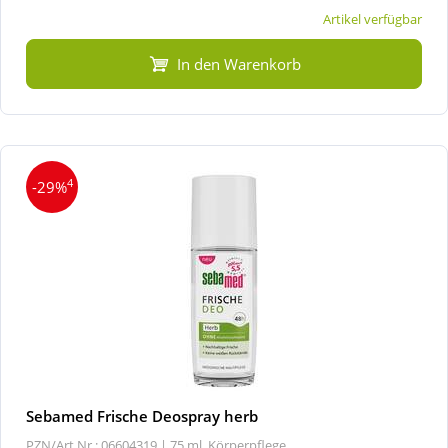
Artikel verfügbar
In den Warenkorb
4
-29%
Sebamed Frische Deospray herb
PZN/Art.Nr.: 06604319 |
75 ml, Körperpflege