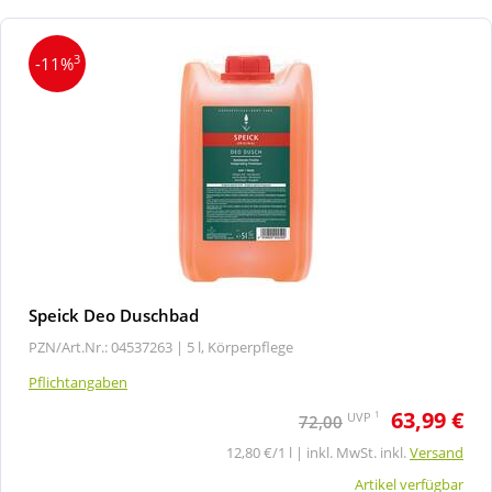
3
-11%
Speick Deo Duschbad
PZN/Art.Nr.: 04537263 |
5 l, Körperpflege
Pflichtangaben
63,99 €
1
UVP
72,00
12,80 €/1 l | inkl. MwSt. inkl.
Versand
Artikel verfügbar