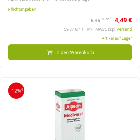
Pflichtangaben
4,49 €
2
MRP
6,36
59,87 €/1 l | inkl. MwSt. zzgl.
Versand
Artikel auf Lager
In den Warenkorb
4
-12%