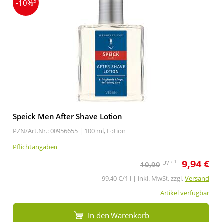
3
-10%
Speick Men After Shave Lotion
PZN/Art.Nr.: 00956655 |
100 ml, Lotion
Pflichtangaben
9,94 €
1
UVP
10,99
99,40 €/1 l | inkl. MwSt. zzgl.
Versand
Artikel verfügbar
In den Warenkorb