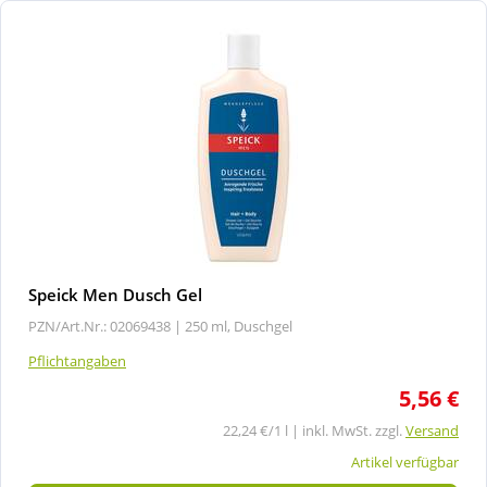
Speick Men Dusch Gel
PZN/Art.Nr.: 02069438 |
250 ml, Duschgel
Pflichtangaben
5,56 €
22,24 €/1 l | inkl. MwSt. zzgl.
Versand
Artikel verfügbar