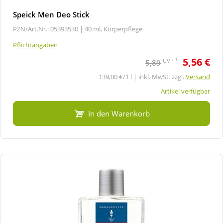
Speick Men Deo Stick
PZN/Art.Nr.: 05393530 |
40 ml, Körperpflege
Pflichtangaben
5,56 €
1
UVP
5,89
139,00 €/1 l | inkl. MwSt. zzgl.
Versand
Artikel verfügbar
In den Warenkorb