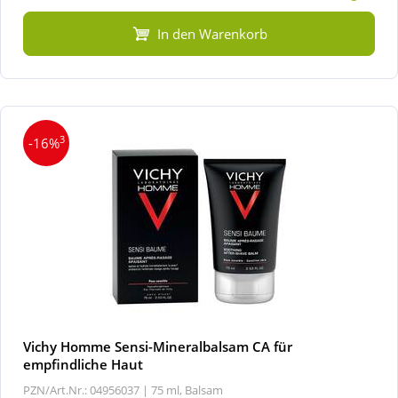
In den Warenkorb
3
-16%
Vichy Homme Sensi-Mineralbalsam CA für
empfindliche Haut
PZN/Art.Nr.: 04956037 |
75 ml, Balsam