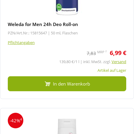
Weleda for Men 24h Deo Roll-on
PZN/Art.Nr.: 15815647 |
50 ml, Flaschen
Pflichtangaben
6,99 €
2
MRP
7,83
139,80 €/1 l | inkl. MwSt. zzgl.
Versand
Artikel auf Lager
In den Warenkorb
4
-42%