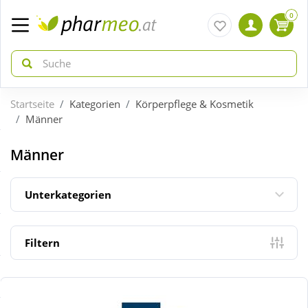
0
Startseite
Kategorien
Körperpflege & Kosmetik
zurück
zurück
Männer
ÜBERSICHT AKTIONEN
ÜBERSICHT KATEGORIEN
Männer
Aktuelle Coupons
Arzneimittel
Unterkategorien
Gratis dazu
Bio & Genuss
Filtern
Sale
Diabetes