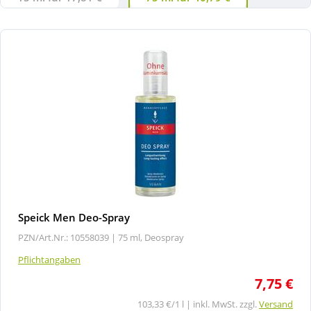
Speick Men Deo-Spray
PZN/Art.Nr.: 10558039 |
75 ml, Deospray
Pflichtangaben
7,75 €
103,33 €/1 l | inkl. MwSt. zzgl.
Versand