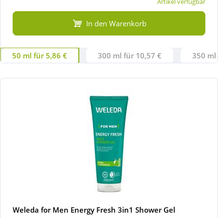
Artikel verfügbar
In den Warenkorb
50 ml für 5,86 €
300 ml für 10,57 €
350 ml 
Weleda for Men Energy Fresh 3in1 Shower Gel