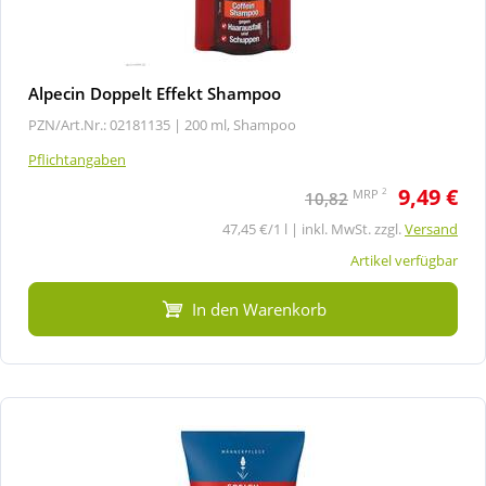
Alpecin Doppelt Effekt Shampoo
PZN/Art.Nr.: 02181135 |
200 ml, Shampoo
Pflichtangaben
9,49 €
2
MRP
10,82
47,45 €/1 l | inkl. MwSt. zzgl.
Versand
Artikel verfügbar
In den Warenkorb