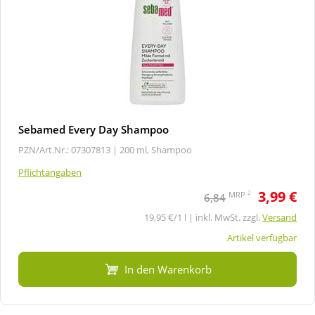
Sebamed Every Day Shampoo
PZN/Art.Nr.: 07307813 |
200 ml, Shampoo
Pflichtangaben
3,99 €
2
MRP
6,84
19,95 €/1 l | inkl. MwSt. zzgl.
Versand
Artikel verfügbar
In den Warenkorb