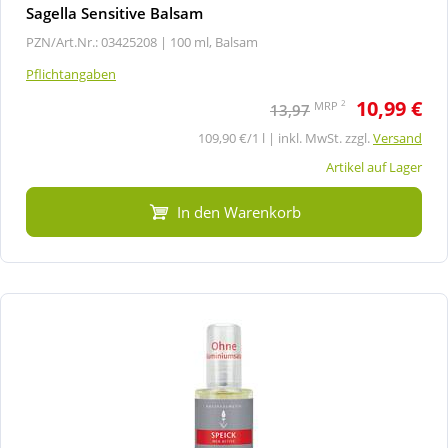
Sagella Sensitive Balsam
PZN/Art.Nr.: 03425208 |
100 ml, Balsam
Pflichtangaben
10,99 €
2
MRP
13,97
109,90 €/1 l | inkl. MwSt. zzgl.
Versand
Artikel auf Lager
In den Warenkorb