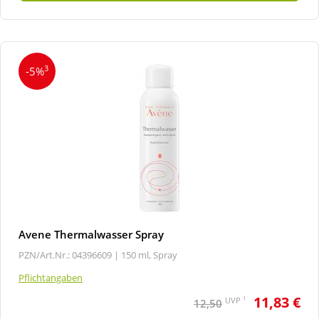
Wellness
3
-5%
Avene Thermalwasser Spray
PZN/Art.Nr.: 04396609 |
150 ml, Spray
Pflichtangaben
11,83 €
1
UVP
12,50