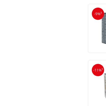
3
-9%
3
-11%