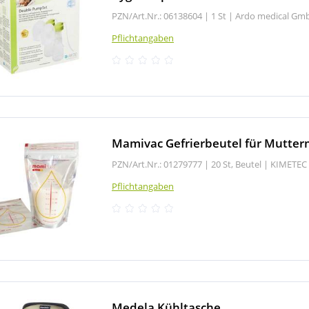
PZN/Art.Nr.: 06138604 |
1 St
|
Ardo medical Gm
Pflichtangaben
Mamivac Gefrierbeutel für Mutter
PZN/Art.Nr.: 01279777 |
20 St, Beutel
|
KIMETEC
Pflichtangaben
Medela Kühltasche