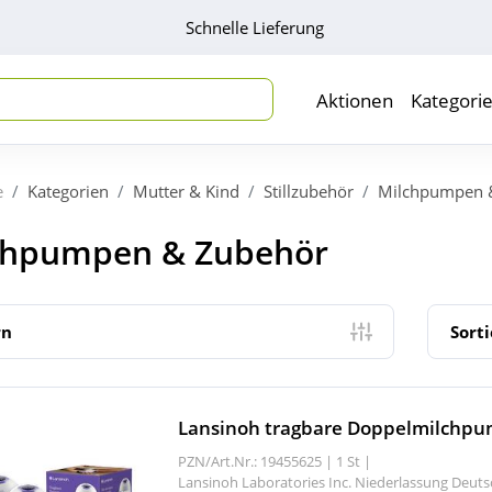
Schnelle Lieferung
Aktionen
Kategori
e
Kategorien
Mutter & Kind
Stillzubehör
Milchpumpen 
chpumpen & Zubehör
rn
Sort
Lansinoh tragbare Doppelmilchp
PZN/Art.Nr.: 19455625 |
1 St
|
Lansinoh Laboratories Inc. Niederlassung Deut