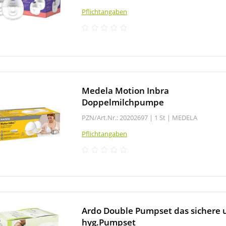
Pflichtangaben
Medela Motion Inbra
Doppelmilchpumpe
PZN/Art.Nr.: 20202697 |
1 St
|
MEDELA
Pflichtangaben
Ardo Double Pumpset das sichere 
hyg.Pumpset