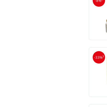
-8%
3
-33%