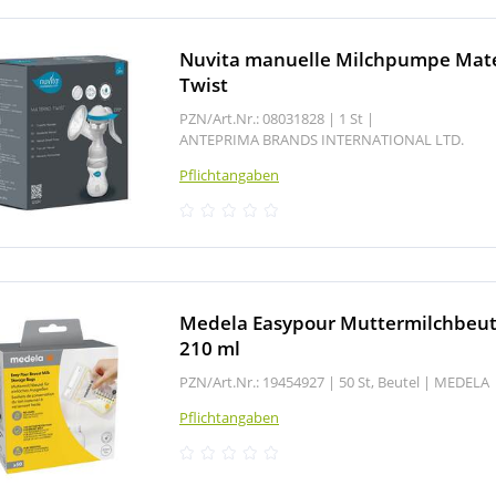
Nuvita manuelle Milchpumpe Mat
Twist
PZN/Art.Nr.: 08031828 |
1 St
|
ANTEPRIMA BRANDS INTERNATIONAL LTD.
Pflichtangaben
Medela Easypour Muttermilchbeut
210 ml
PZN/Art.Nr.: 19454927 |
50 St, Beutel
|
MEDELA
Pflichtangaben