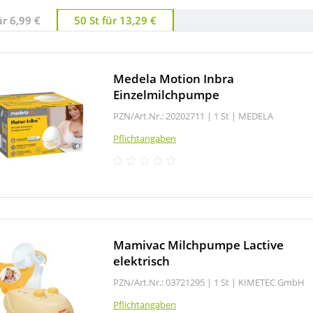
ür 6,99 €
50 St für 13,29 €
Medela Motion Inbra
Einzelmilchpumpe
PZN/Art.Nr.: 20202711 |
1 St
|
MEDELA
Pflichtangaben
Mamivac Milchpumpe Lactive
elektrisch
PZN/Art.Nr.: 03721295 |
1 St
|
KIMETEC GmbH
Pflichtangaben