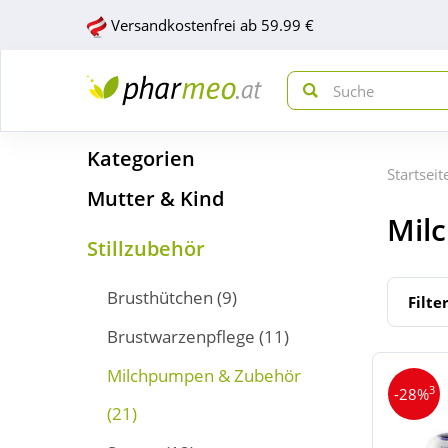
Versandkostenfrei ab 59.99 €
Kategorien
Startseit
Mutter & Kind
Mil
Stillzubehör
Brusthütchen
(9)
Filte
Brustwarzenpflege
(11)
Milchpumpen & Zubehör
3
-28%
(21)