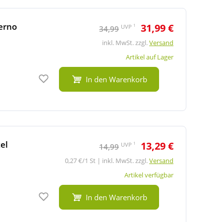
erno
31,99 €
1
UVP
34,99
inkl. MwSt. zzgl.
Versand
Artikel auf Lager
Auf den Merkzettel
In den Warenkorb
el
13,29 €
1
UVP
14,99
0,27 €/1 St | inkl. MwSt. zzgl.
Versand
Artikel verfügbar
Auf den Merkzettel
In den Warenkorb