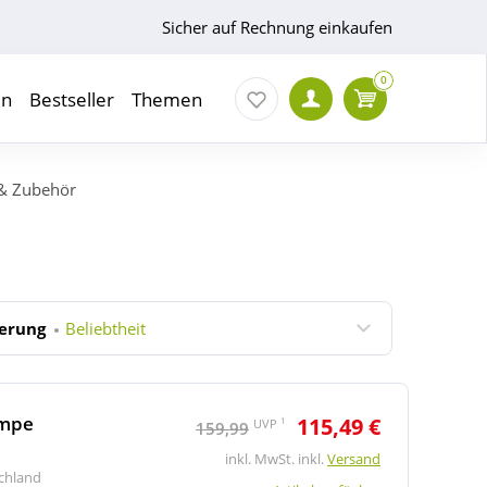
Sicher auf Rechnung einkaufen
0
en
Bestseller
Themen
& Zubehör
ierung
Beliebtheit
umpe
115,49 €
1
UVP
159,99
inkl. MwSt. inkl.
Versand
schland