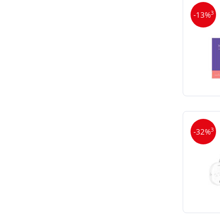
3
-13%
3
-32%