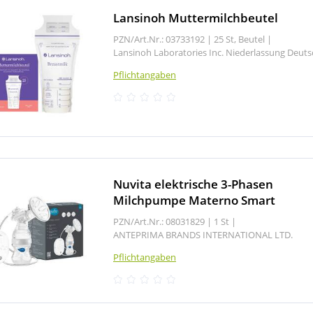
Lansinoh Muttermilchbeutel
PZN/Art.Nr.: 03733192 |
25 St, Beutel
|
Lansinoh Laboratories Inc. Niederlassung Deut
Pflichtangaben
Nuvita elektrische 3-Phasen
Milchpumpe Materno Smart
PZN/Art.Nr.: 08031829 |
1 St
|
ANTEPRIMA BRANDS INTERNATIONAL LTD.
Pflichtangaben