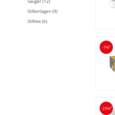
Sauger
(12)
Stilleinlagen
(9)
Stilltee
(6)
3
-7%
3
-25%