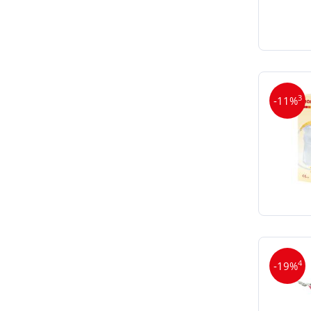
3
-11%
4
-19%