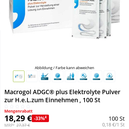
Sparsets
Körperpflege & Kosmetik
Liebe & Erotik
Mutter & Kind
Nahrungsergänzung
Abbildung / Farbe kann abweichen
Natur & Homöopathie
Macrogol ADGC® plus Elektrolyte Pulver
Sanitätshaus
zur H.e.L.zum Einnehmen , 100 St
Sport & Fitness
Mengenrabatt
18,29 €
4
100 St
-33%
Grundpreis:
0,18 €/1 St
MRP²
27,37 €
Tierbedarf