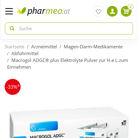
0
Startseite
Arzneimittel
Magen-Darm-Medikamente
zurück
zurück
Abführmittel
Macrogol ADGC® plus Elektrolyte Pulver zur H.e.L.zum
Einnehmen
ÜBERSICHT AKTIONEN
ÜBERSICHT KATEGORIEN
4
Aktuelle Coupons
Arzneimittel
-33%
Gratis dazu
Bio & Genuss
Sale
Diabetes