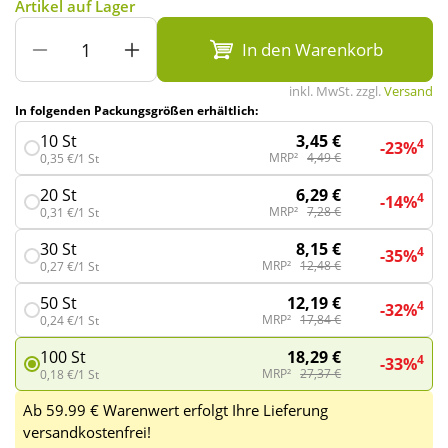
Artikel auf Lager
In den Warenkorb
Wellness
inkl. MwSt. zzgl.
Versand
In folgenden Packungsgrößen erhältlich:
3,45 €
10 St
4
-23%
MRP²
4,49 €
0,35 €/1 St
6,29 €
20 St
4
-14%
MRP²
7,28 €
0,31 €/1 St
8,15 €
30 St
4
-35%
MRP²
12,48 €
0,27 €/1 St
12,19 €
50 St
4
-32%
MRP²
17,84 €
0,24 €/1 St
18,29 €
100 St
4
-33%
MRP²
27,37 €
0,18 €/1 St
Ab 59.99 € Warenwert erfolgt Ihre Lieferung
versandkostenfrei!