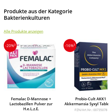
Produkte aus der Kategorie
Bakterienkulturen
Alle Produkte anzeigen
3
3
-20%
-16%
Femalac D-Mannose +
Probio-Cult AKK1
Lactobazillen Pulver zur
Akkermansia Syxyl Tablet
H.e.L.z.E.
PZN/Art.Nr.: 00735078