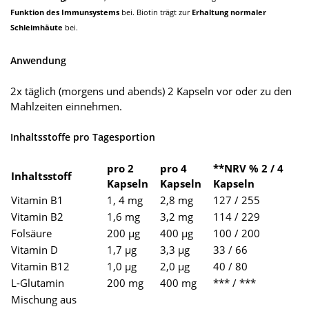
Funktion des Immunsystems
bei. Biotin trägt zur
Erhaltung normaler
Schleimhäute
bei.
Anwendung
2x täglich (morgens und abends) 2 Kapseln vor oder zu den
Mahlzeiten einnehmen.
Inhaltsstoffe pro Tagesportion
pro 2
pro 4
**NRV % 2 / 4
Inhaltsstoff
Kapseln
Kapseln
Kapseln
Vitamin B1
1, 4 mg
2,8 mg
127 / 255
Vitamin B2
1,6 mg
3,2 mg
114 / 229
Folsäure
200 µg
400 µg
100 / 200
Vitamin D
1,7 µg
3,3 µg
33 / 66
Vitamin B12
1,0 µg
2,0 µg
40 / 80
L-Glutamin
200 mg
400 mg
*** / ***
Mischung aus