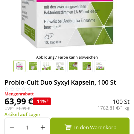
Sparsets
Körperpflege & Kosmetik
Liebe & Erotik
Mutter & Kind
Abbildung / Farbe kann abweichen
Nahrungsergänzung
Natur & Homöopathie
Probio-Cult Duo Syxyl Kapseln, 100 St
Mengenrabatt
Sanitätshaus
63,99 €
3
100 St
-11%
Grundpreis:
1762,81 €/1 kg
UVP¹
71,99 €
Sport & Fitness
Artikel auf Lager
In den Warenkorb
Tierbedarf