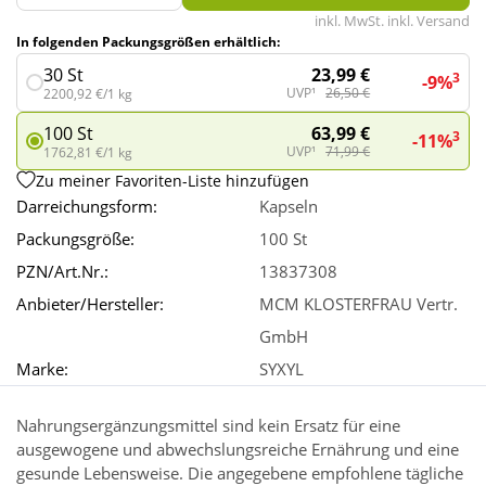
inkl. MwSt. inkl. Versand
In folgenden Packungsgrößen erhältlich:
Wellness
23,99 €
30 St
3
-9%
UVP¹
26,50 €
2200,92 €/1 kg
63,99 €
100 St
3
-11%
UVP¹
71,99 €
1762,81 €/1 kg
Zu meiner Favoriten-Liste hinzufügen
Darreichungsform:
Kapseln
Packungsgröße:
100 St
PZN/Art.Nr.:
13837308
Anbieter/Hersteller:
MCM KLOSTERFRAU Vertr.
GmbH
Marke:
SYXYL
Nahrungsergänzungsmittel sind kein Ersatz für eine
ausgewogene und abwechslungsreiche Ernährung und eine
gesunde Lebensweise. Die angegebene empfohlene tägliche