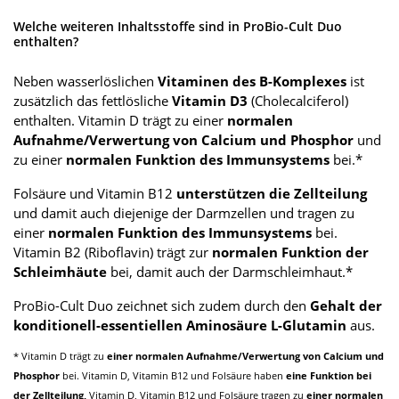
Welche weiteren Inhaltsstoffe sind in ProBio-Cult Duo
enthalten?
Neben wasserlöslichen
Vitaminen des B-Komplexes
ist
zusätzlich das fettlösliche
Vitamin D3
(Cholecalciferol)
enthalten. Vitamin D trägt zu einer
normalen
Aufnahme/Verwertung von Calcium und Phosphor
und
zu einer
normalen Funktion des Immunsystems
bei.*
Folsäure und Vitamin B12
unterstützen die Zellteilung
und damit auch diejenige der Darmzellen und tragen zu
einer
normalen Funktion des Immunsystems
bei.
Vitamin B2 (Riboflavin) trägt zur
normalen Funktion der
Schleimhäute
bei, damit auch der Darmschleimhaut.*
ProBio-Cult Duo zeichnet sich zudem durch den
Gehalt der
konditionell-essentiellen Aminosäure L-Glutamin
aus.
* Vitamin D trägt zu
einer normalen Aufnahme/Verwertung von Calcium und
Phosphor
bei. Vitamin D, Vitamin B12 und Folsäure haben
eine Funktion bei
der Zellteilung,
Vitamin D, Vitamin B12 und Folsäure tragen zu
einer normalen