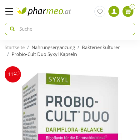
0
Startseite
Nahrungsergänzung
Bakterienkulturen
zurück
zurück
Probio-Cult Duo Syxyl Kapseln
ÜBERSICHT AKTIONEN
ÜBERSICHT KATEGORIEN
3
-11%
Aktuelle Coupons
Arzneimittel
Gratis dazu
Bio & Genuss
Sale
Diabetes