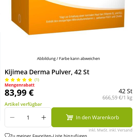
Sparsets
Körperpflege & Kosmetik
Liebe & Erotik
Mutter & Kind
Abbildung / Farbe kann abweichen
Nahrungsergänzung
Kijimea Derma Pulver, 42 St
Natur & Homöopathie
(1)
Mengenrabatt
83,99 €
42 St
Grundpreis:
666,59 €/1 kg
Sanitätshaus
Artikel verfügbar
Sport & Fitness
In den Warenkorb
inkl. MwSt. inkl. Versand
Tierbedarf
Zu meiner Favoriten-Liste hinzufügen