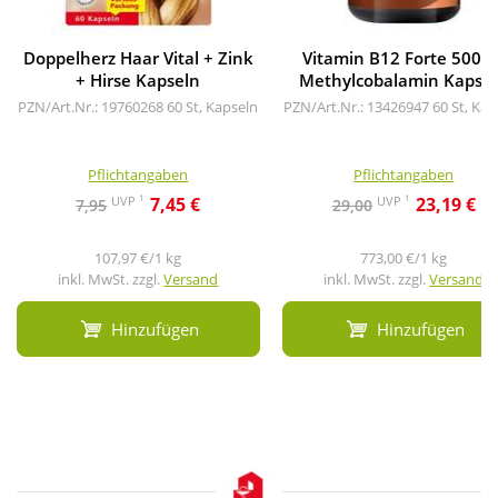
Doppelherz Haar Vital + Zink
Vitamin B12 Forte 500 µ
+ Hirse Kapseln
Methylcobalamin Kapse
PZN/Art.Nr.: 19760268
60 St, Kapseln
PZN/Art.Nr.: 13426947
60 St, Kap
Pflichtangaben
Pflichtangaben
1
1
UVP
UVP
7,45 €
23,19 €
7,95
29,00
107,97 €/1 kg
773,00 €/1 kg
inkl. MwSt. zzgl.
Versand
inkl. MwSt. zzgl.
Versand
Hinzufügen
Hinzufügen