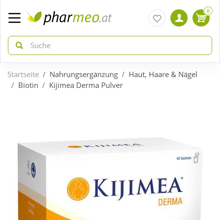
0
Startseite
Nahrungsergänzung
Haut, Haare & Nägel
zurück
zurück
Biotin
Kijimea Derma Pulver
ÜBERSICHT AKTIONEN
ÜBERSICHT KATEGORIEN
Aktuelle Coupons
Arzneimittel
Gratis dazu
Bio & Genuss
Sale
Diabetes