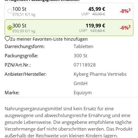
45,99 €
100 St
3
-8%
UVP¹
49,90 €
978,51 €/1 kg
Wellness
119,99 €
300 St
3
-6%
UVP¹
127,60 €
850,99 €/1 kg
Zu meiner Favoriten-Liste hinzufügen
Darreichungsform:
Tabletten
Packungsgröße:
300 St
PZN/Art.Nr.:
07118928
Anbieter/Hersteller:
Kyberg Pharma Vertriebs
GmbH
Marke:
Equizym
Nahrungsergänzungsmittel sind kein Ersatz für eine
ausgewogene und abwechslungsreiche Ernährung und eine
gesunde Lebensweise. Die angegebene empfohlene tägliche
Verzehrmenge darf nicht überschritten werden. Das Produkt
außerhalb der Reichweite von kleinen Kindern lagern.