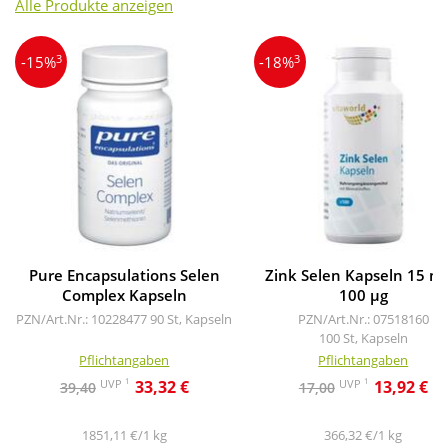
Alle Produkte anzeigen
3
3
-15%
-18%
Pure Encapsulations Selen
Zink Selen Kapseln 15 mg
Complex Kapseln
100 µg
PZN/Art.Nr.: 10228477
90 St, Kapseln
PZN/Art.Nr.: 07518160
100 St, Kapseln
Pflichtangaben
Pflichtangaben
1
1
UVP
UVP
33,32 €
13,92 €
39,40
17,00
1851,11 €/1 kg
366,32 €/1 kg