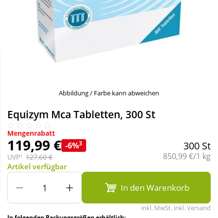
Sparsets
Körperpflege & Kosmetik
Liebe & Erotik
Mutter & Kind
Abbildung / Farbe kann abweichen
Nahrungsergänzung
Equizym Mca Tabletten, 300 St
Natur & Homöopathie
Mengenrabatt
119,99 €
3
300 St
-6%
Grundpreis:
Sanitätshaus
850,99 €/1 kg
UVP¹
127,60 €
Artikel verfügbar
Sport & Fitness
In den Warenkorb
inkl. MwSt. inkl. Versand
Tierbedarf
In folgenden Packungsgrößen erhältlich: