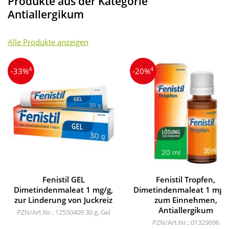
Produkte aus der Kategorie
Antiallergikum
Alle Produkte anzeigen
4
4
-33%
-20%
Fenistil GEL
Fenistil Tropfen,
Dimetindenmaleat 1 mg/g,
Dimetindenmaleat 1 mg/
zur Linderung von Juckreiz
zum Einnehmen,
Antiallergikum
PZN/Art.Nr.: 12550409
30 g, Gel
PZN/Art.Nr.: 01329096