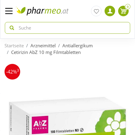
0
Startseite
Arzneimittel
Antiallergikum
zurück
zurück
Cetirizin AbZ 10 mg Filmtabletten
ÜBERSICHT AKTIONEN
ÜBERSICHT KATEGORIEN
3
-42%
Aktuelle Coupons
Arzneimittel
Gratis dazu
Bio & Genuss
Sale
Diabetes