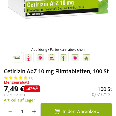
Sparsets
Körperpflege & Kosmetik
Liebe & Erotik
Mutter & Kind
Abbildung / Farbe kann abweichen
Nahrungsergänzung
Natur & Homöopathie
Cetirizin AbZ 10 mg Filmtabletten, 100 St
(1)
Mengenrabatt
Sanitätshaus
7,49 €
3
100 St
-42%
Grundpreis:
0,07 €/1 St
UVP¹
12,91 €
Sport & Fitness
Artikel auf Lager
In den Warenkorb
Tierbedarf