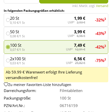
inkl. MwSt. zzgl.
Versand
In folgenden Packungsgrößen erhältlich:
Wellness
1,99 €
20 St
3
-32%
UVP¹
2,93 €
0,10 €/1 St
3,99 €
50 St
3
-43%
UVP¹
6,96 €
0,08 €/1 St
7,49 €
100 St
3
-42%
UVP¹
12,91 €
0,07 €/1 St
6,56 €
2x100 St
3
-75%
UVP¹
25,82 €
0,03 €/1 St
Ab 59.99 € Warenwert erfolgt Ihre Lieferung
versandkostenfrei!
Zu meiner Favoriten-Liste hinzufügen
Darreichungsform:
Filmtabletten
Packungsgröße:
100 St
PZN/Art.Nr.:
06716159